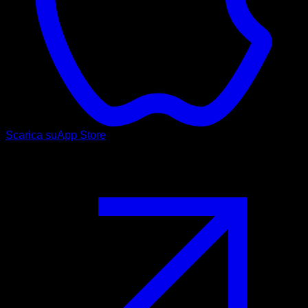
Scarica su
App Store