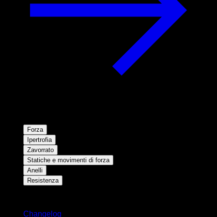
Forza
Ipertrofia
Zavorrato
Statiche e movimenti di forza
Anelli
Resistenza
Rimani aggiornato
Changelog