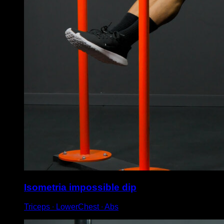
Isometria impossible dip
Triceps ∙ LowerChest ∙ Abs