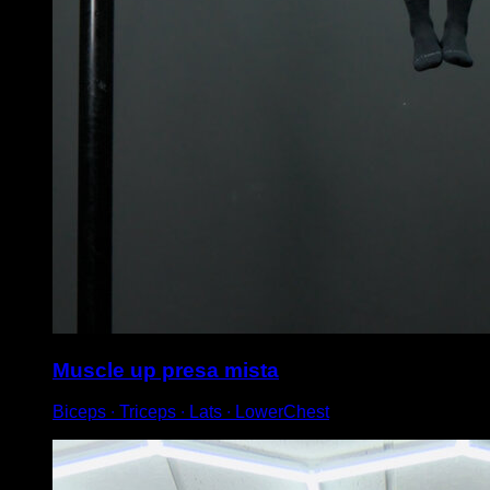
Muscle up presa mista
Biceps ∙ Triceps ∙ Lats ∙ LowerChest