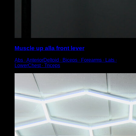
Muscle up alla front lever
Abs ∙ AnteriorDeltoid ∙ Biceps ∙ Forearms ∙ Lats ∙
LowerChest ∙ Triceps