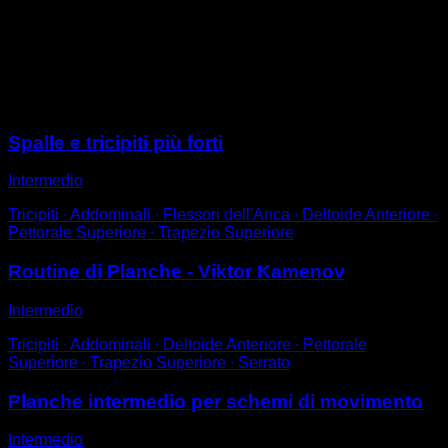
Esegui una plancia e mantieni l'equilibrio.
Fai flessioni con le braccia cercando di scendere fino
ai 90° e di risalire fino a bloccare.
Sessioni
Spalle e tricipiti più forti
Intermedio
Tricipiti ∙ Addominali ∙ Flessori dell'Anca ∙ Deltoide Anteriore ∙
Pettorale Superiore ∙ Trapezio Superiore
Routine di Planche - Viktor Kamenov
Intermedio
Tricipiti ∙ Addominali ∙ Deltoide Anteriore ∙ Pettorale
Superiore ∙ Trapezio Superiore ∙ Serrato
Planche intermedio per schemi di movimento
Intermedio