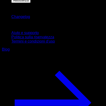
Resistenza
Rimani aggiornato
Changelog
Supporto
Aiuto e supporto
Politica sulla riservatezza
Termini e condizioni d'uso
Blog