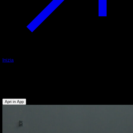
Inizia
Hanstand push up
Tricipiti - Deltoide Anteriore - Pettorale Superiore - Trapezio
Superiore - Serrato
Apri in App