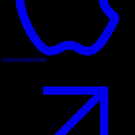
Scarica su
App Store