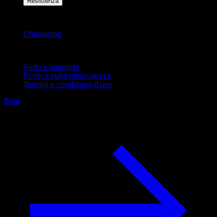
Resistenza
Rimani aggiornato
Changelog
Supporto
Aiuto e supporto
Politica sulla riservatezza
Termini e condizioni d'uso
Blog