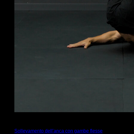
4
x
20
Sollevamento dell'anca con gambe flesse