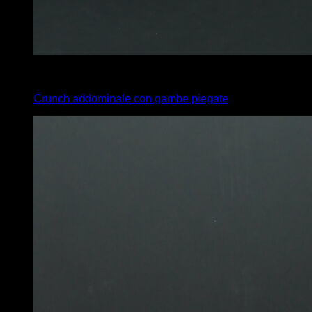
4
x
30
Crunch addominale con gambe piegate