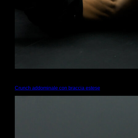
4
x
25
Crunch addominale con braccia estese