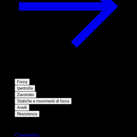
Forza
Ipertrofia
Zavorrato
Statiche e movimenti di forza
Anelli
Resistenza
Rimani aggiornato
Changelog