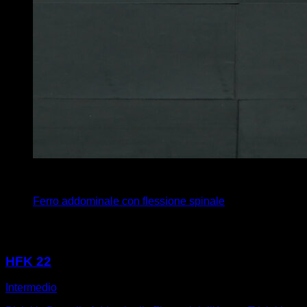
4
x
45
Ferro addominale con flessione spinale
Potrebbe piacerti anche
HFK 22
Intermedio