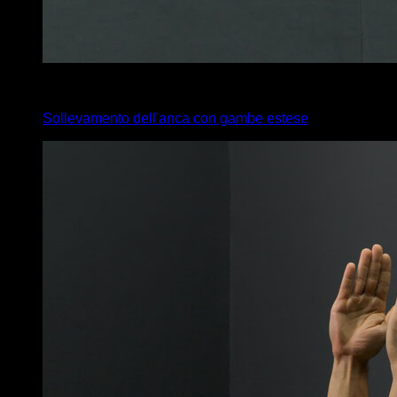
4
x
20
Sollevamento dell'anca con gambe estese