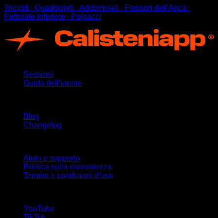
Tricipiti ∙ Quadricipiti ∙ Addominali ∙ Flessori dell'Anca ∙
Pettorale Inferiore ∙ Polpacci
App
Sessioni
Guida dell'utente
Rimani aggiornato
Blog
Changelog
Supporto
Aiuto e supporto
Politica sulla riservatezza
Termini e condizioni d'uso
Seguici!
YouTube
TikTok