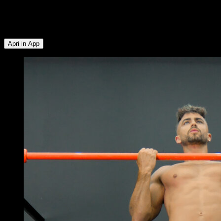
Inferiore ∙ Deltoide Anteriore ∙ Quadricipiti ∙ Glutei ∙ Muscoli
Posteriori della Coscia ∙ Addominali ∙ Flessori dell'Anca ∙
Serrato ∙ Pettorale Superiore ∙ Trapezio Superiore
Apri in App