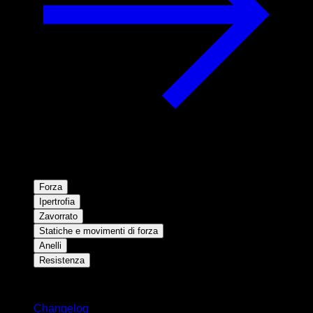
Forza
Ipertrofia
Zavorrato
Statiche e movimenti di forza
Anelli
Resistenza
Rimani aggiornato
Changelog