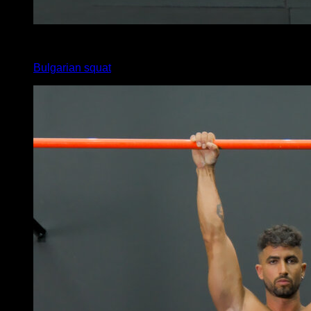
4
x
14
Bulgarian squat