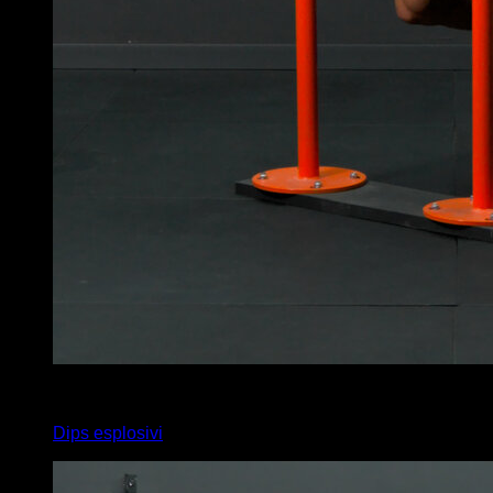
4
x
10
Dips esplosivi