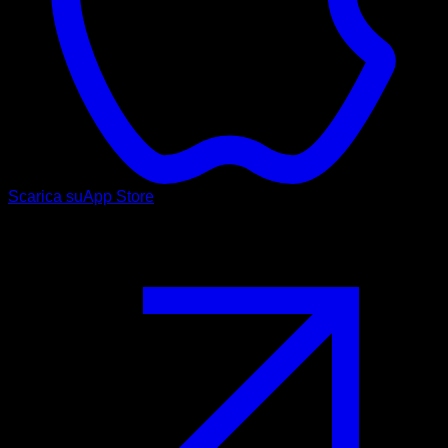
Scarica su
App Store