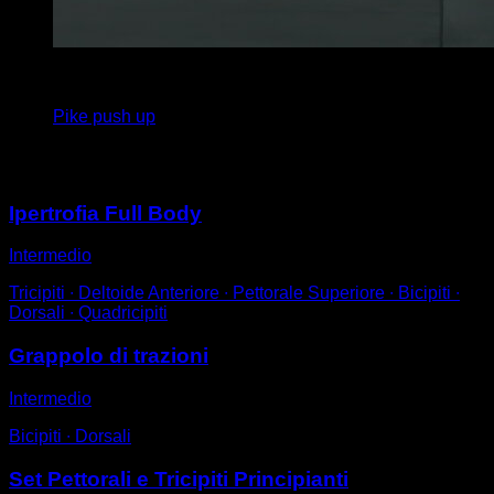
4
x
10
Pike push up
Potrebbe piacerti anche
Ipertrofia Full Body
Intermedio
Tricipiti ∙ Deltoide Anteriore ∙ Pettorale Superiore ∙ Bicipiti ∙
Dorsali ∙ Quadricipiti
Grappolo di trazioni
Intermedio
Bicipiti ∙ Dorsali
Set Pettorali e Tricipiti Principianti