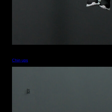
4
x
10
Chin ups