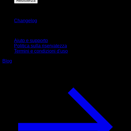
Resistenza
Rimani aggiornato
Changelog
Supporto
Aiuto e supporto
Politica sulla riservatezza
Termini e condizioni d'uso
Blog