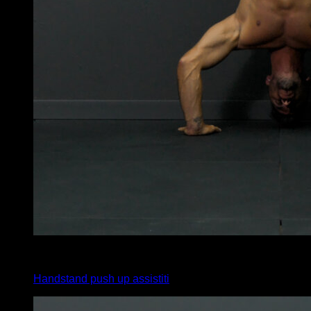
4
x
6
Handstand push up assistiti