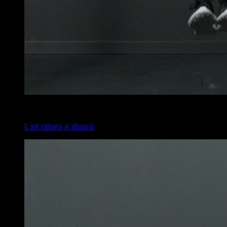
4
x
10
L sit raises a sbarra