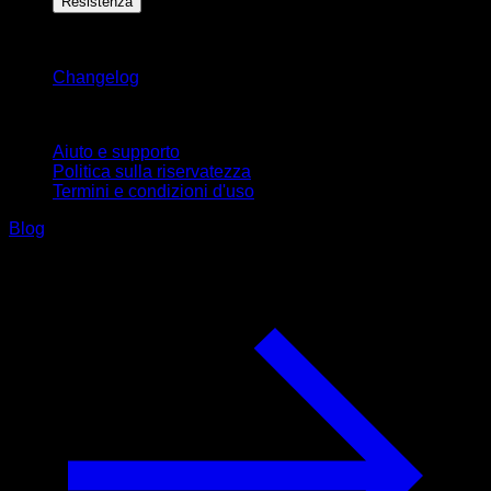
Resistenza
Rimani aggiornato
Changelog
Supporto
Aiuto e supporto
Politica sulla riservatezza
Termini e condizioni d'uso
Blog