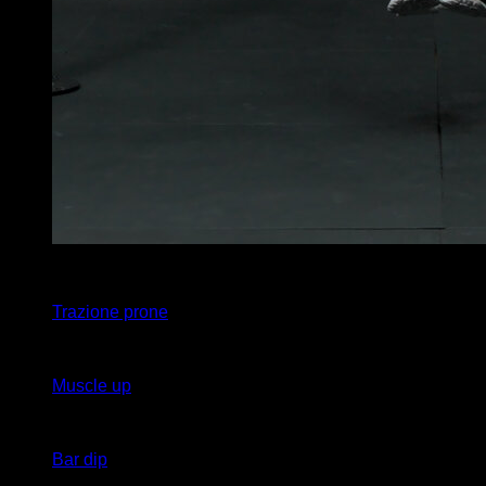
10
x
1
Trazione prone
10
x
1
Muscle up
10
x
1
Bar dip