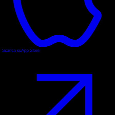
Scarica su
App Store