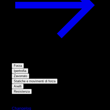
Forza
Ipertrofia
Zavorrato
Statiche e movimenti di forza
Anelli
Resistenza
Rimani aggiornato
Changelog