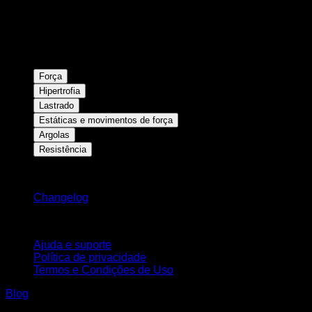
Força
Hipertrofia
Lastrado
Estáticas e movimentos de força
Argolas
Resistência
Mantenha-se atualizado
Changelog
Suporte
Ajuda e suporte
Política de privacidade
Termos e Condições de Uso
Blog