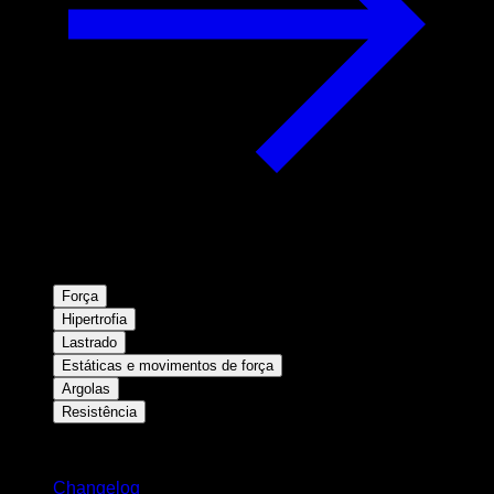
Força
Hipertrofia
Lastrado
Estáticas e movimentos de força
Argolas
Resistência
Mantenha-se atualizado
Changelog