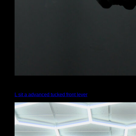
x
10
L sit a advanced tucked front lever