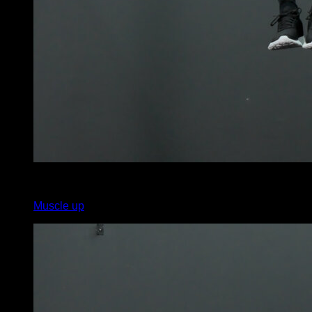
x
10
Muscle up