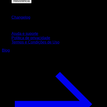
Resistência
Mantenha-se atualizado
Changelog
Suporte
Ajuda e suporte
Política de privacidade
Termos e Condições de Uso
Blog