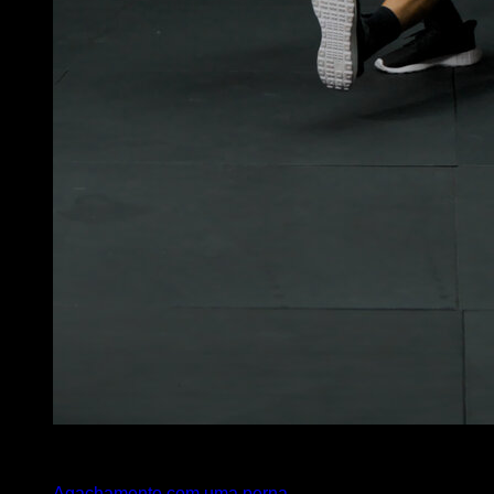
x
10
Agachamento com uma perna