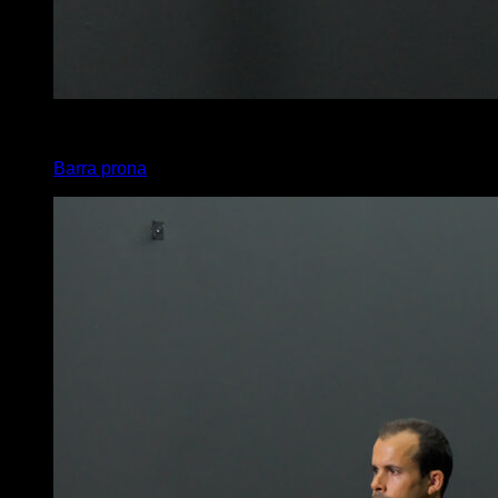
x
10
Barra prona