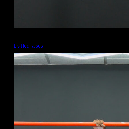
x
10
L sit leg raises