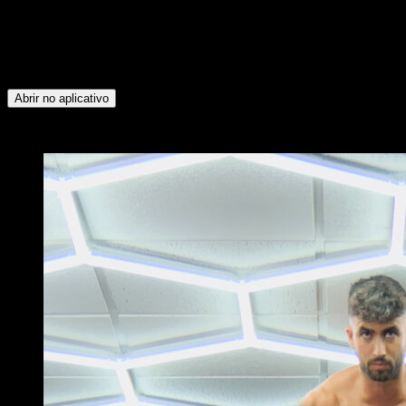
seguintes grupos musculares: Bíceps ∙ Tríceps ∙ Dorsais ∙
Peitoral Inferior ∙ Quadríceps ∙ Isquiotibiais ∙ Glúteos ∙
Flexores do Quadril ∙ Lombares ∙ Deltoide Anterior ∙ Peitoral
Superior ∙ Trapézio Superior ∙ Serrátil ∙ Abdominais ∙
Oblíquos ∙ Panturrilhas
Abrir no aplicativo
x
2
RODADAS