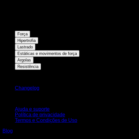
Força
Hipertrofia
Lastrado
Estáticas e movimentos de força
Argolas
Resistência
Mantenha-se atualizado
Changelog
Suporte
Ajuda e suporte
Política de privacidade
Termos e Condições de Uso
Blog