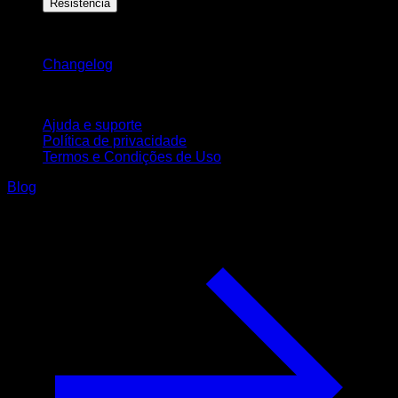
Resistência
Mantenha-se atualizado
Changelog
Suporte
Ajuda e suporte
Política de privacidade
Termos e Condições de Uso
Blog