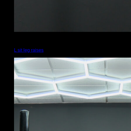
4
x
5
L sit leg raises