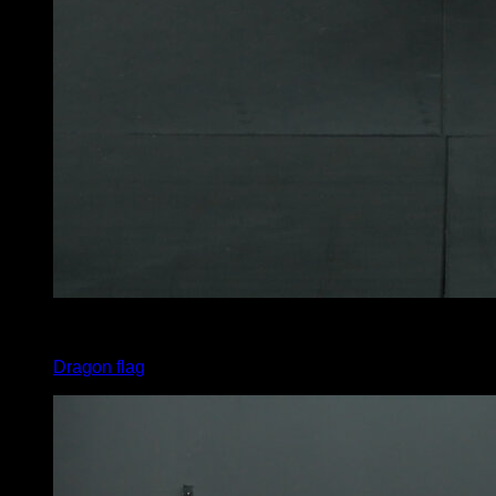
4
x
15
Dragon flag