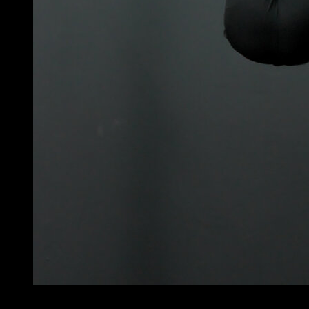
4
x
8