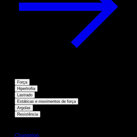
Força
Hipertrofia
Lastrado
Estáticas e movimentos de força
Argolas
Resistência
Mantenha-se atualizado
Changelog