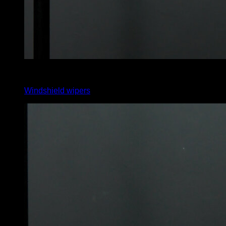
4
x
10
Windshield wipers