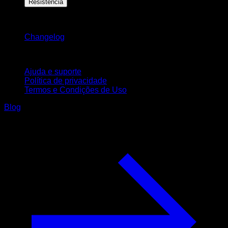
Resistência
Mantenha-se atualizado
Changelog
Suporte
Ajuda e suporte
Política de privacidade
Termos e Condições de Uso
Blog