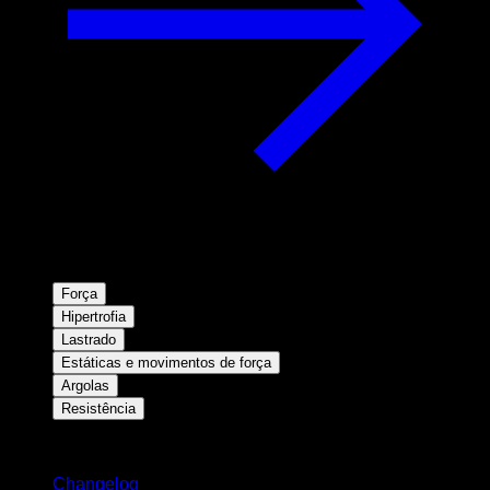
Força
Hipertrofia
Lastrado
Estáticas e movimentos de força
Argolas
Resistência
Mantenha-se atualizado
Changelog