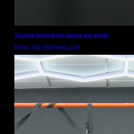
Tucked front lever raises em anéis
Biceps ∙ Abs ∙ HipFlexors ∙ Lats