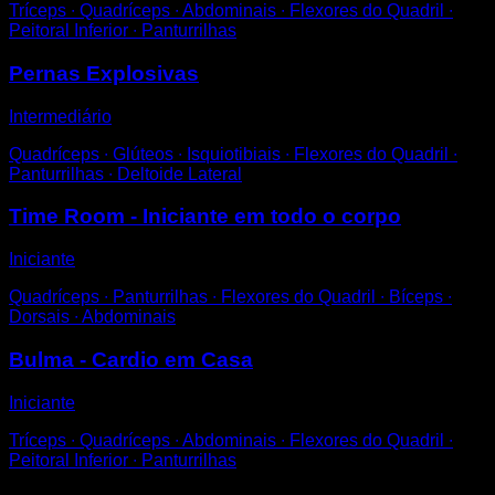
Tríceps ∙ Quadríceps ∙ Abdominais ∙ Flexores do Quadril ∙
Peitoral Inferior ∙ Panturrilhas
Pernas Explosivas
Intermediário
Quadríceps ∙ Glúteos ∙ Isquiotibiais ∙ Flexores do Quadril ∙
Panturrilhas ∙ Deltoide Lateral
Time Room - Iniciante em todo o corpo
Iniciante
Quadríceps ∙ Panturrilhas ∙ Flexores do Quadril ∙ Bíceps ∙
Dorsais ∙ Abdominais
Bulma - Cardio em Casa
Iniciante
Tríceps ∙ Quadríceps ∙ Abdominais ∙ Flexores do Quadril ∙
Peitoral Inferior ∙ Panturrilhas