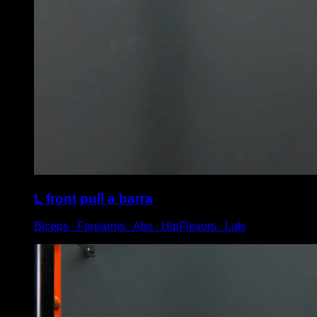
L front pull a barra
Biceps ∙ Forearms ∙ Abs ∙ HipFlexors ∙ Lats