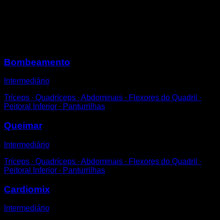
Mantenha-se em um lugar fixo.
Levante cada vez uma perna como se estivesse
correndo.
Sessões
Bombeamento
Intermediário
Tríceps ∙ Quadríceps ∙ Abdominais ∙ Flexores do Quadril ∙
Peitoral Inferior ∙ Panturrilhas
Queimar
Intermediário
Tríceps ∙ Quadríceps ∙ Abdominais ∙ Flexores do Quadril ∙
Peitoral Inferior ∙ Panturrilhas
Cardiomix
Intermediário