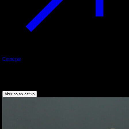
Começar
Correr estático
Quadríceps - Panturrilhas - Flexores do Quadril
Abrir no aplicativo