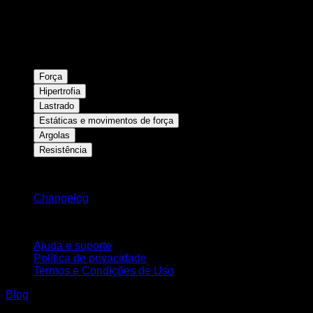
Força
Hipertrofia
Lastrado
Estáticas e movimentos de força
Argolas
Resistência
Mantenha-se atualizado
Changelog
Suporte
Ajuda e suporte
Política de privacidade
Termos e Condições de Uso
Blog