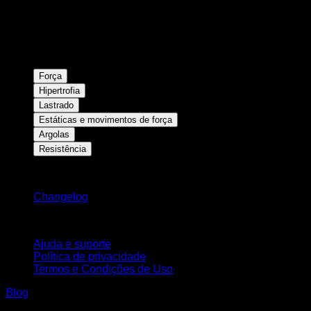
Força
Hipertrofia
Lastrado
Estáticas e movimentos de força
Argolas
Resistência
Mantenha-se atualizado
Changelog
Suporte
Ajuda e suporte
Política de privacidade
Termos e Condições de Uso
Blog