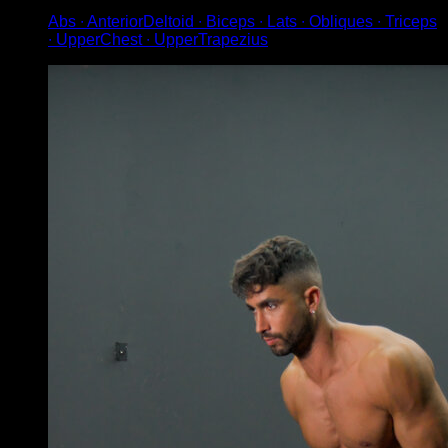
Abs ∙ AnteriorDeltoid ∙ Biceps ∙ Lats ∙ Obliques ∙ Triceps
∙ UpperChest ∙ UpperTrapezius