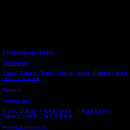
Fique em pé nas barras paralelas com os cotovelos
travados.
Faça uma flexão até chegar a 90º ou um pouco mais.
Volte até travar novamente.
Tente não encolher os ombros ou balançar.
Exercício básico de Calistenia e Street Workout.
Sessões
7 minutos de treino
Intermediário
Bíceps ∙ Dorsais ∙ Tríceps ∙ Peitoral Inferior ∙ Deltoide Anterior
∙ Peitoral Superior
Ferrum
Intermediário
Tríceps ∙ Deltoide Anterior ∙ Serrátil ∙ Peitoral Superior ∙
Trapézio Superior ∙ Peitoral Inferior
Peitoral e tríceps