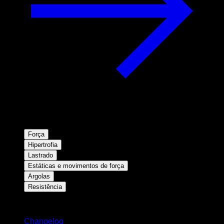
Força
Hipertrofia
Lastrado
Estáticas e movimentos de força
Argolas
Resistência
Mantenha-se atualizado
Changelog