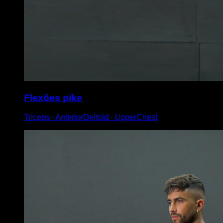
Flexões pike
Triceps ∙ AnteriorDeltoid ∙ UpperChest