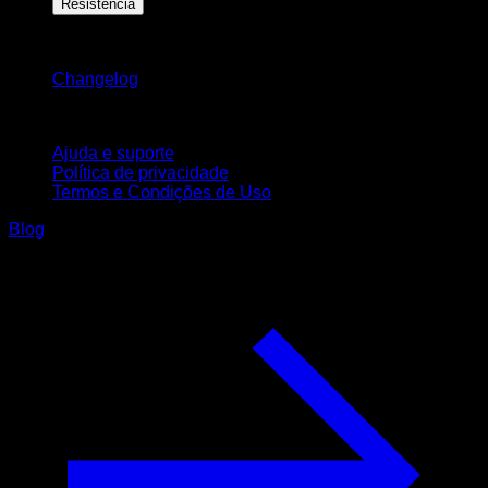
Resistência
Mantenha-se atualizado
Changelog
Suporte
Ajuda e suporte
Política de privacidade
Termos e Condições de Uso
Blog