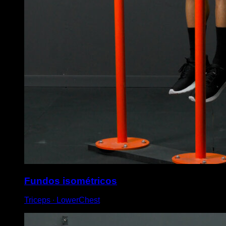
Fundos isométricos
Triceps ∙ LowerChest