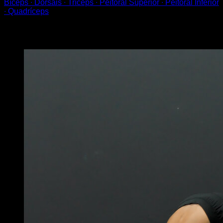
Bíceps ∙ Dorsais ∙ Tríceps ∙ Peitoral Superior ∙ Peitoral Inferior
∙ Quadríceps
Você também pode gostar