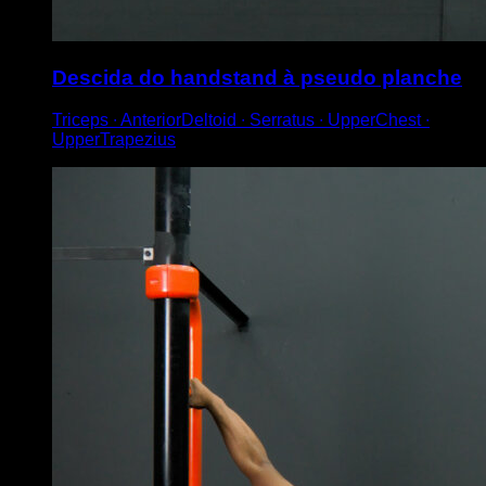
Descida do handstand à pseudo planche
Triceps ∙ AnteriorDeltoid ∙ Serratus ∙ UpperChest ∙
UpperTrapezius