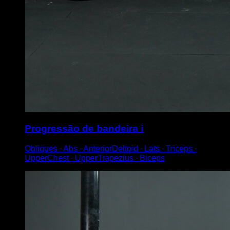
Progressão de bandeira i
Obliques ∙ Abs ∙ AnteriorDeltoid ∙ Lats ∙ Triceps ∙
UpperChest ∙ UpperTrapezius ∙ Biceps