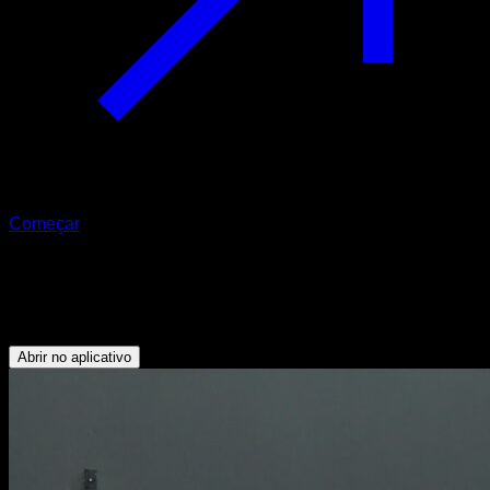
Começar
Fundos ou dips
Tríceps - Peitoral Inferior - Deltoide Anterior
Abrir no aplicativo