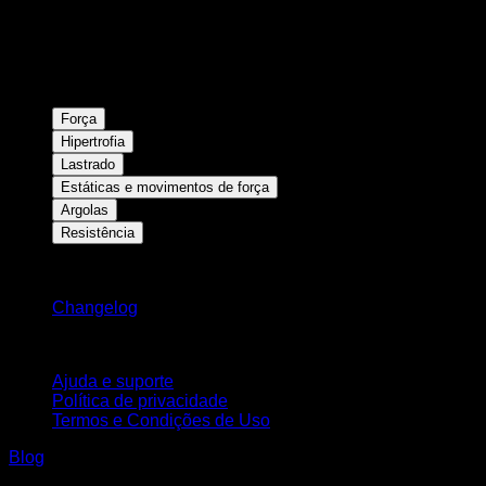
Força
Hipertrofia
Lastrado
Estáticas e movimentos de força
Argolas
Resistência
Mantenha-se atualizado
Changelog
Suporte
Ajuda e suporte
Política de privacidade
Termos e Condições de Uso
Blog