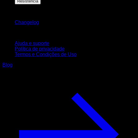
Resistência
Mantenha-se atualizado
Changelog
Suporte
Ajuda e suporte
Política de privacidade
Termos e Condições de Uso
Blog