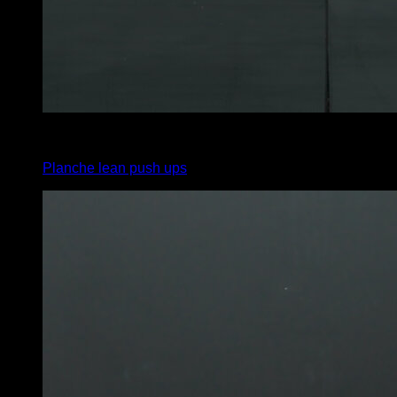
4
x
4
Planche lean push ups