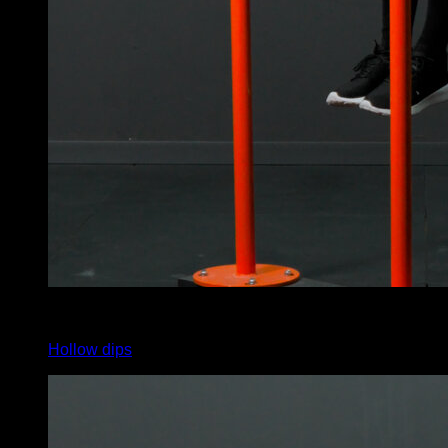
4
x
8
Hollow dips