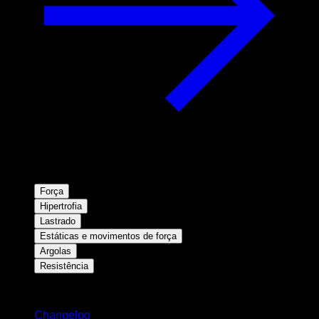
Força
Hipertrofia
Lastrado
Estáticas e movimentos de força
Argolas
Resistência
Mantenha-se atualizado
Changelog