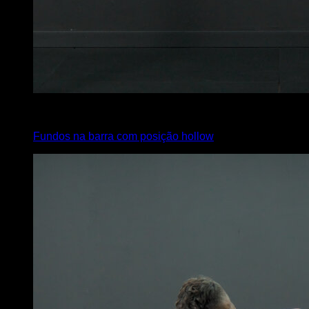
4
x
6
Fundos na barra com posição hollow