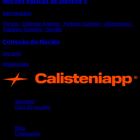
Noções básicas de planche 5
Intermediário
Tríceps ∙ Deltoide Anterior ∙ Peitoral Superior ∙ Abdominais ∙
Trapézio Superior ∙ Serrátil
Correção do Núcleo
Iniciante
Abdominais
App
Sessões
Guia do usuário
Mantenha-se atualizado
Blog
Changelog