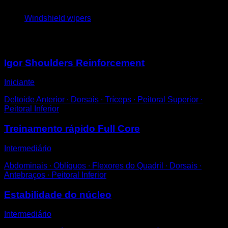
4
x
6
Windshield wipers
Você também pode gostar
Igor Shoulders Reinforcement
Iniciante
Deltoide Anterior ∙ Dorsais ∙ Tríceps ∙ Peitoral Superior ∙
Peitoral Inferior
Treinamento rápido Full Core
Intermediário
Abdominais ∙ Oblíquos ∙ Flexores do Quadril ∙ Dorsais ∙
Antebraços ∙ Peitoral Inferior
Estabilidade do núcleo
Intermediário