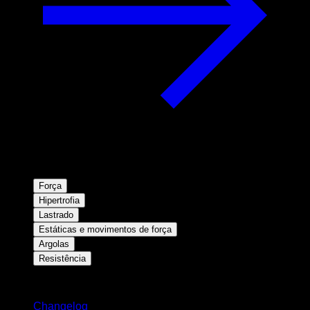
Força
Hipertrofia
Lastrado
Estáticas e movimentos de força
Argolas
Resistência
Mantenha-se atualizado
Changelog