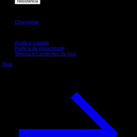
Resistência
Mantenha-se atualizado
Changelog
Suporte
Ajuda e suporte
Política de privacidade
Termos e Condições de Uso
Blog