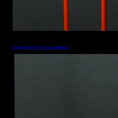
4
x
15
Elevações em v nas paralelas