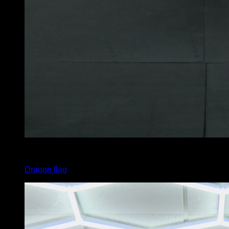
4
x
20
Dragon flag