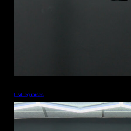
4
x
6
L sit leg raises