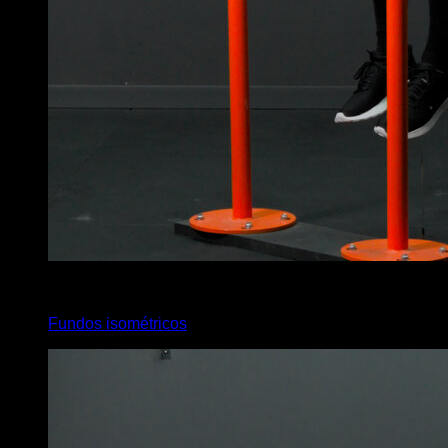
4
x
10
Fundos isométricos