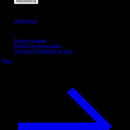
Resistência
Mantenha-se atualizado
Changelog
Suporte
Ajuda e suporte
Política de privacidade
Termos e Condições de Uso
Blog