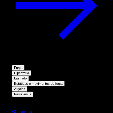
Força
Hipertrofia
Lastrado
Estáticas e movimentos de força
Argolas
Resistência
Mantenha-se atualizado
Changelog