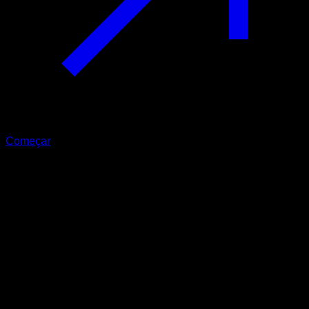
Começar
Iniciante
Push 0
Tríceps ∙ Peitoral Inferior ∙ Peitoral Superior ∙ Deltoide
Anterior
40
min
Sessões para atletas de nível Iniciante. Treine os seguintes
grupos musculares: Tríceps ∙ Peitoral Inferior ∙ Peitoral
Superior ∙ Deltoide Anterior