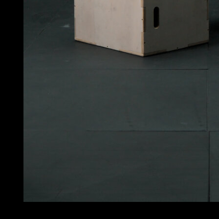
4
x
8