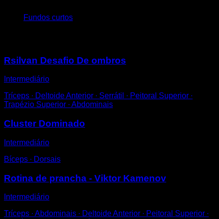
4
x
7
Fundos curtos
Você também pode gostar
Rsilvan Desafio De ombros
Intermediário
Tríceps ∙ Deltoide Anterior ∙ Serrátil ∙ Peitoral Superior ∙
Trapézio Superior ∙ Abdominais
Cluster Dominado
Intermediário
Bíceps ∙ Dorsais
Rotina de prancha - Viktor Kamenov
Intermediário
Tríceps ∙ Abdominais ∙ Deltoide Anterior ∙ Peitoral Superior ∙