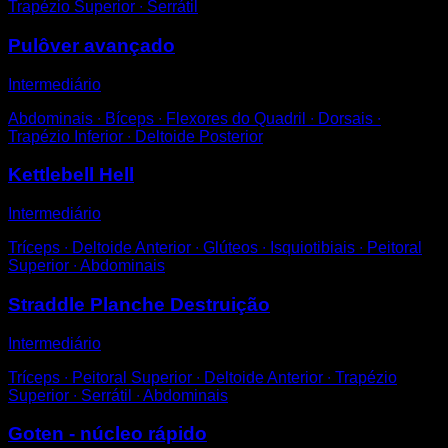
Trapézio Superior ∙ Serrátil
Pulôver avançado
Intermediário
Abdominais ∙ Bíceps ∙ Flexores do Quadril ∙ Dorsais ∙
Trapézio Inferior ∙ Deltoide Posterior
Kettlebell Hell
Intermediário
Tríceps ∙ Deltoide Anterior ∙ Glúteos ∙ Isquiotibiais ∙ Peitoral
Superior ∙ Abdominais
Straddle Planche Destruição
Intermediário
Tríceps ∙ Peitoral Superior ∙ Deltoide Anterior ∙ Trapézio
Superior ∙ Serrátil ∙ Abdominais
Goten - núcleo rápido