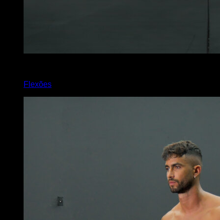
4
x
6
Flexões