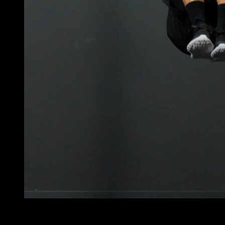
4
x
8