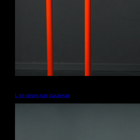
4
x
6
L sit raises nas paralelas