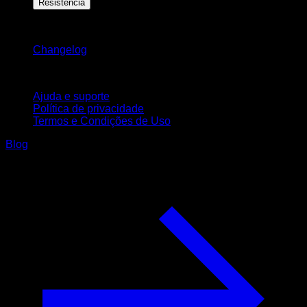
Resistência
Mantenha-se atualizado
Changelog
Suporte
Ajuda e suporte
Política de privacidade
Termos e Condições de Uso
Blog