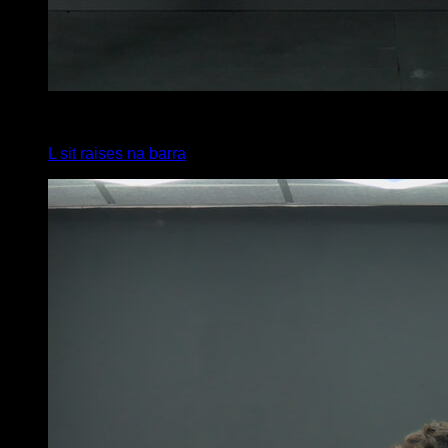
4
x
6
L sit raises na barra