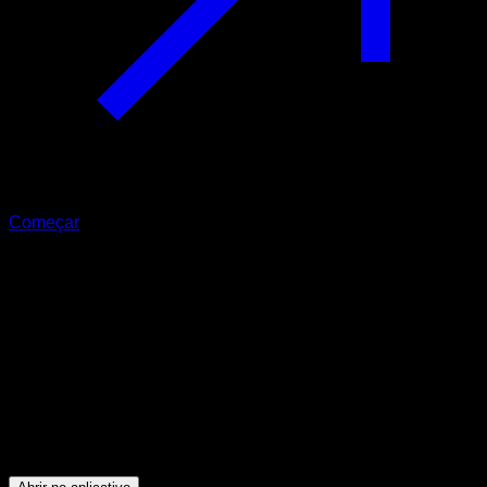
Começar
Iniciante
Sento reforço
Abdominais ∙ Flexores do Quadril ∙ Tríceps ∙ Peitoral Inferior
42
min
Sessões para atletas de nível Iniciante. Treine os seguintes
grupos musculares: Abdominais ∙ Flexores do Quadril ∙
Tríceps ∙ Peitoral Inferior