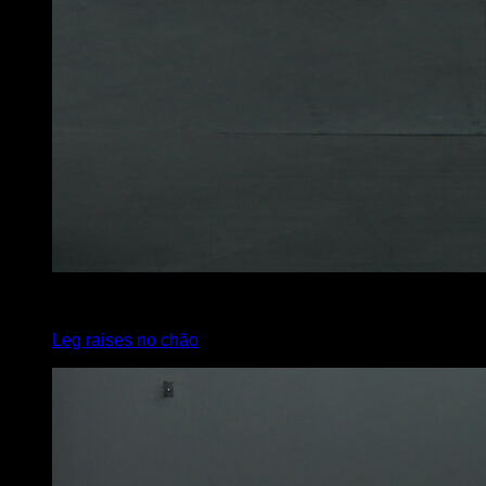
4
x
12
Leg raises no chão