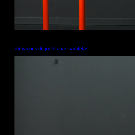
4
x
8
Elevações do joelho nas paralelas