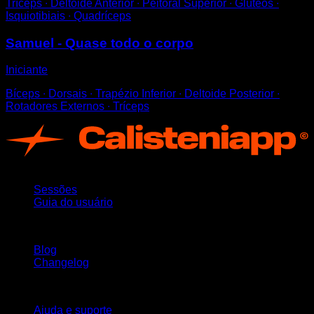
Tríceps ∙ Deltoide Anterior ∙ Peitoral Superior ∙ Glúteos ∙
Isquiotibiais ∙ Quadríceps
Samuel - Quase todo o corpo
Iniciante
Bíceps ∙ Dorsais ∙ Trapézio Inferior ∙ Deltoide Posterior ∙
Rotadores Externos ∙ Tríceps
App
Sessões
Guia do usuário
Mantenha-se atualizado
Blog
Changelog
Suporte
Ajuda e suporte