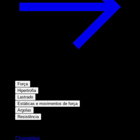
Força
Hipertrofia
Lastrado
Estáticas e movimentos de força
Argolas
Resistência
Mantenha-se atualizado
Changelog