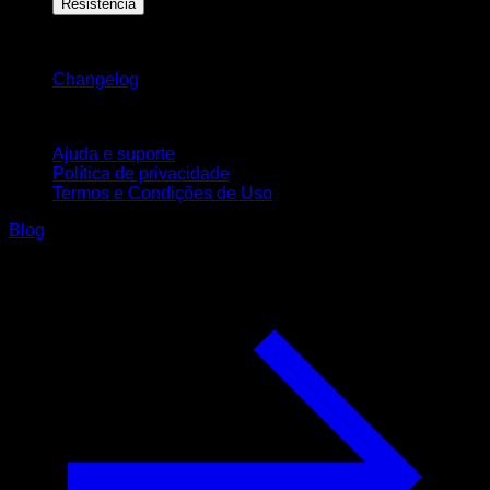
Resistência
Mantenha-se atualizado
Changelog
Suporte
Ajuda e suporte
Política de privacidade
Termos e Condições de Uso
Blog