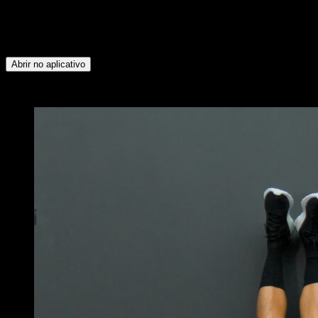
grupos musculares: Tríceps ∙ Deltoide Anterior ∙ Peitoral
Superior ∙ Trapézio Superior ∙ Serrátil ∙ Peitoral Inferior ∙
Bíceps ∙ Rotadores Externos ∙ Trapézio Inferior ∙ Deltoide
Posterior ∙ Deltoide Lateral
Abrir no aplicativo
x
3
RODADAS