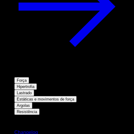
Força
Hipertrofia
Lastrado
Estáticas e movimentos de força
Argolas
Resistência
Mantenha-se atualizado
Changelog