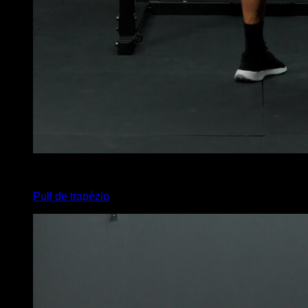
x
10
Pull de trapézio