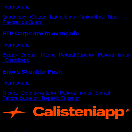
Intermediário
Quadríceps ∙ Glúteos ∙ Isquiotibiais ∙ Panturrilhas ∙ Tibial ∙
Flexores do Quadril
STP Corpo Inteiro Avançado
Intermediário
Bíceps ∙ Dorsais ∙ Tríceps ∙ Peitoral Superior ∙ Peitoral Inferior
∙ Quadríceps
Brito's Shoulder Push
Intermediário
Tríceps ∙ Deltoide Anterior ∙ Peitoral Inferior ∙ Serrátil ∙
Peitoral Superior ∙ Trapézio Superior
App