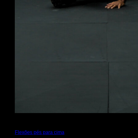
x
8
Flexões pés para cima