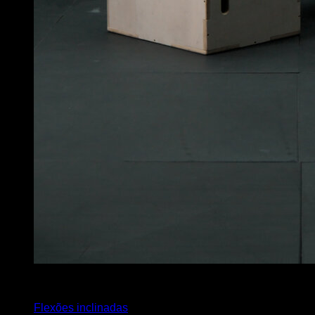
x
8
Flexões inclinadas