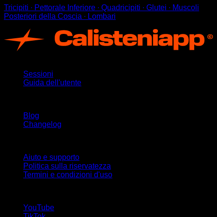
Tricipiti ∙ Pettorale Inferiore ∙ Quadricipiti ∙ Glutei ∙ Muscoli
Posteriori della Coscia ∙ Lombari
App
Sessioni
Guida dell'utente
Rimani aggiornato
Blog
Changelog
Supporto
Aiuto e supporto
Politica sulla riservatezza
Termini e condizioni d'uso
Seguici!
YouTube
TikTok