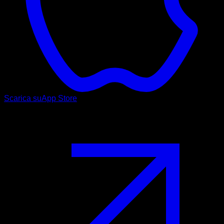
Scarica su
App Store