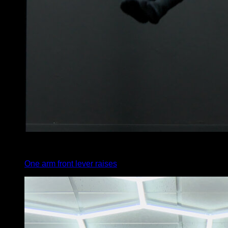
4
x
5
One arm front lever raises