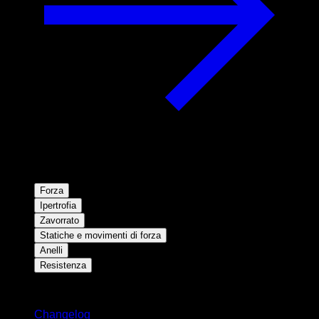
Forza
Ipertrofia
Zavorrato
Statiche e movimenti di forza
Anelli
Resistenza
Rimani aggiornato
Changelog