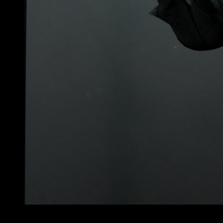
4
x
8