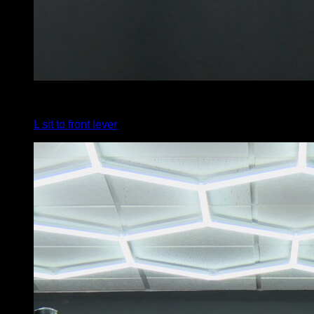
4
x
5
L sit to front lever