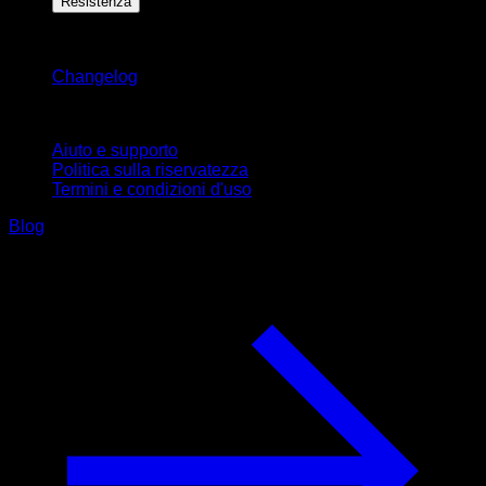
Resistenza
Rimani aggiornato
Changelog
Supporto
Aiuto e supporto
Politica sulla riservatezza
Termini e condizioni d'uso
Blog