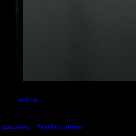
4
x
5
Front lever
Potrebbe piacerti anche
Lanzarote - Planche a sbarra