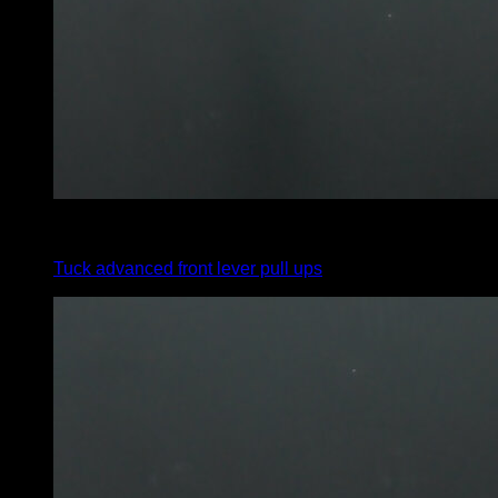
4
x
5
Tuck advanced front lever pull ups