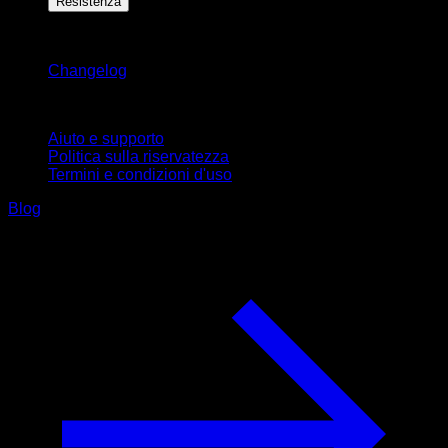
Resistenza
Rimani aggiornato
Changelog
Supporto
Aiuto e supporto
Politica sulla riservatezza
Termini e condizioni d'uso
Blog