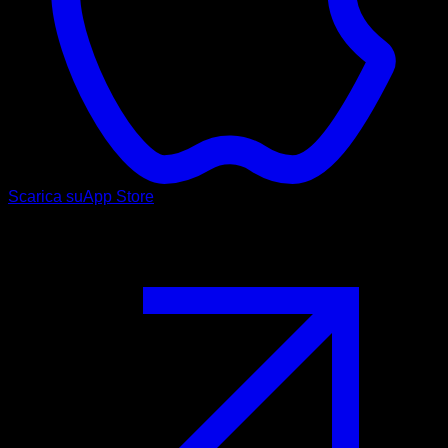
Scarica su
App Store