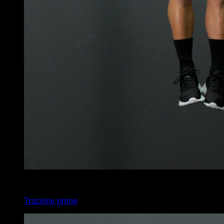
4
x
5
Trazione prone