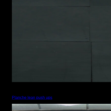
4
x
5
Planche lean push ups