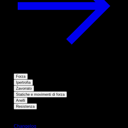
Forza
Ipertrofia
Zavorrato
Statiche e movimenti di forza
Anelli
Resistenza
Rimani aggiornato
Changelog