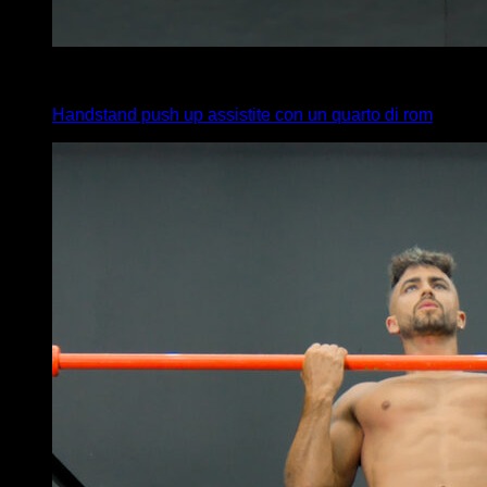
4
x
8
Handstand push up assistite con un quarto di rom