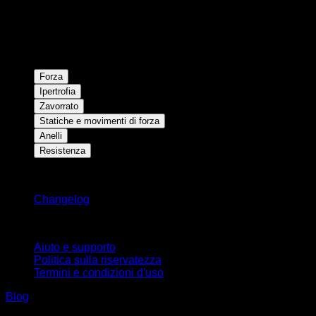
Forza
Ipertrofia
Zavorrato
Statiche e movimenti di forza
Anelli
Resistenza
Rimani aggiornato
Changelog
Supporto
Aiuto e supporto
Politica sulla riservatezza
Termini e condizioni d'uso
Blog