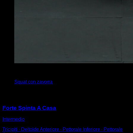
x
15
Squat con zavorra
Potrebbe piacerti anche
Forte Spinta A Casa
Intermedio
Tricipiti ∙ Deltoide Anteriore ∙ Pettorale Inferiore ∙ Pettorale