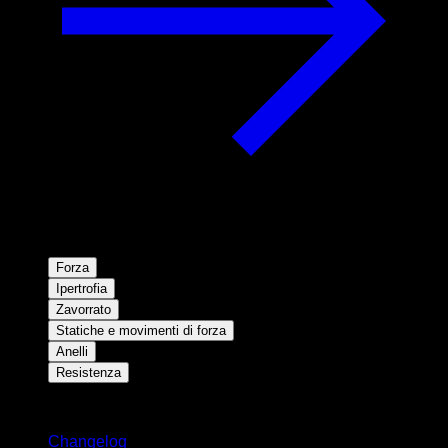
Forza
Ipertrofia
Zavorrato
Statiche e movimenti di forza
Anelli
Resistenza
Rimani aggiornato
Changelog