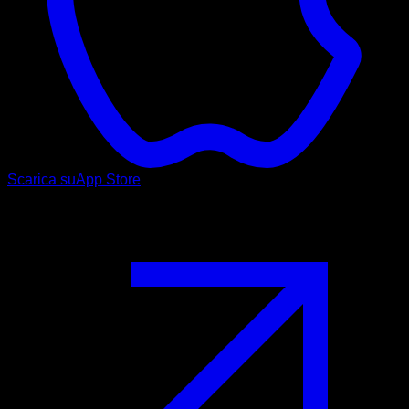
Scarica su
App Store