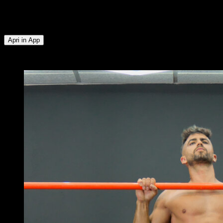
gruppi muscolari: Bicipiti ∙ Dorsali ∙ Tricipiti ∙ Deltoide
Anteriore ∙ Pettorale Inferiore ∙ Pettorale Superiore ∙
Quadricipiti ∙ Glutei ∙ Muscoli Posteriori della Coscia
Apri in App
x
5
GIRI