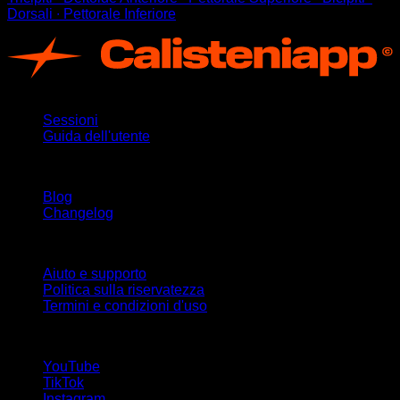
Dorsali ∙ Pettorale Inferiore
App
Sessioni
Guida dell'utente
Rimani aggiornato
Blog
Changelog
Supporto
Aiuto e supporto
Politica sulla riservatezza
Termini e condizioni d'uso
Seguici!
YouTube
TikTok
Instagram