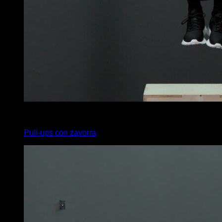
x
8
Pull-ups con zavorra