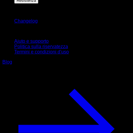
Resistenza
Rimani aggiornato
Changelog
Supporto
Aiuto e supporto
Politica sulla riservatezza
Termini e condizioni d'uso
Blog