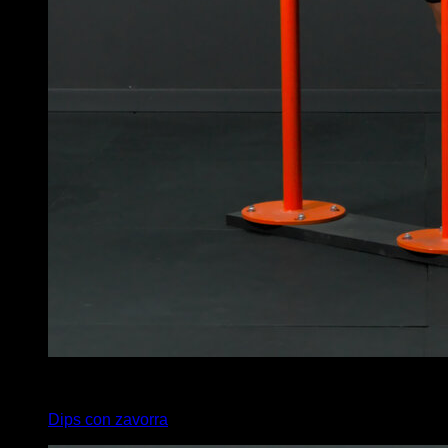
x
10
Dips con zavorra