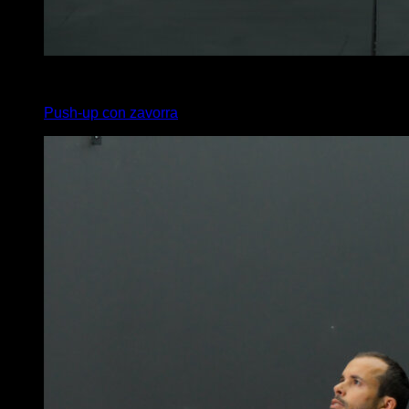
x
12
Push-up con zavorra