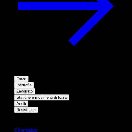
Forza
Ipertrofia
Zavorrato
Statiche e movimenti di forza
Anelli
Resistenza
Rimani aggiornato
Changelog