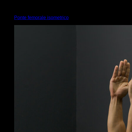
x
20
Ponte femorale isometrico