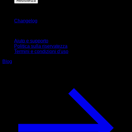
Resistenza
Rimani aggiornato
Changelog
Supporto
Aiuto e supporto
Politica sulla riservatezza
Termini e condizioni d'uso
Blog