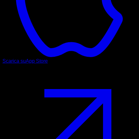
Scarica su
App Store