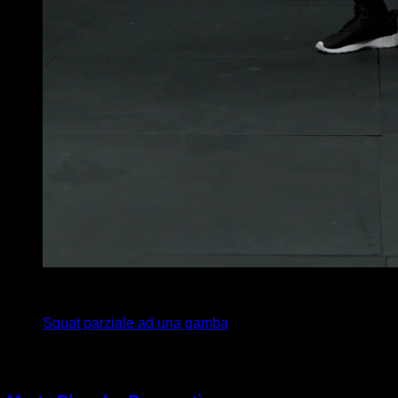
x
12
Squat parziale ad una gamba
Potrebbe piacerti anche