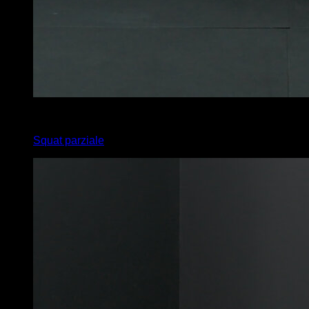
x
15
Squat parziale