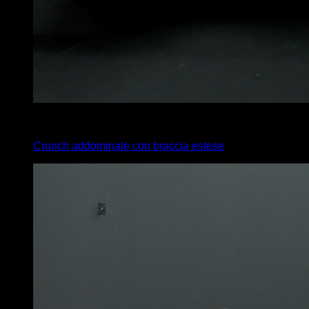
x
15
Crunch addominale con braccia estese