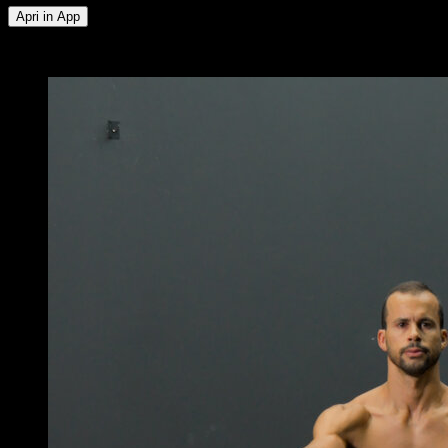
Apri in App
x
4
GIRI