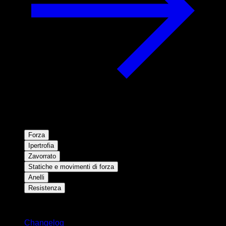
Forza
Ipertrofia
Zavorrato
Statiche e movimenti di forza
Anelli
Resistenza
Rimani aggiornato
Changelog