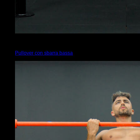
8
x
1
Pullover con sbarra bassa