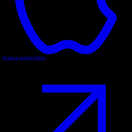
Scarica su
App Store