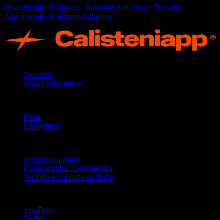
Quadricipiti ∙ Polpacci ∙ Flessori dell'Anca ∙ Tricipiti ∙
Addominali ∙ Pettorale Inferiore
App
Sessioni
Guida dell'utente
Rimani aggiornato
Blog
Changelog
Supporto
Aiuto e supporto
Politica sulla riservatezza
Termini e condizioni d'uso
Seguici!
YouTube
TikTok