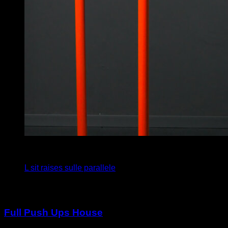
3
x
12
L sit raises sulle parallele
Potrebbe piacerti anche
Full Push Ups House