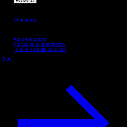
Resistenza
Rimani aggiornato
Changelog
Supporto
Aiuto e supporto
Politica sulla riservatezza
Termini e condizioni d'uso
Blog