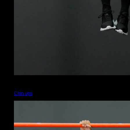
3
x
5
Chin ups