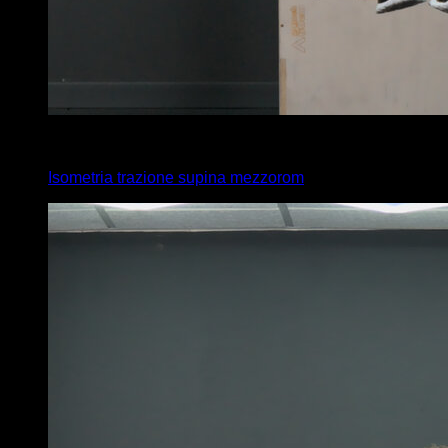
3
x
15
Isometria trazione supina mezzorom