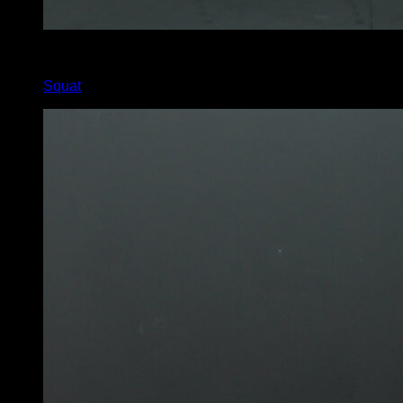
x
30
Squat