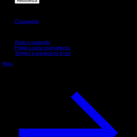
Resistenza
Rimani aggiornato
Changelog
Supporto
Aiuto e supporto
Politica sulla riservatezza
Termini e condizioni d'uso
Blog