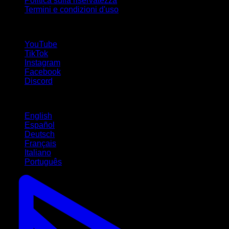
Politica sulla riservatezza
Termini e condizioni d'uso
Seguici!
YouTube
TikTok
Instagram
Facebook
Discord
Lingue
English
Español
Deutsch
Français
Italiano
Português