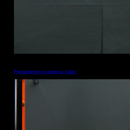
x
15
Piegamenti con piedi su rialzo