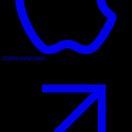
Scarica su
App Store