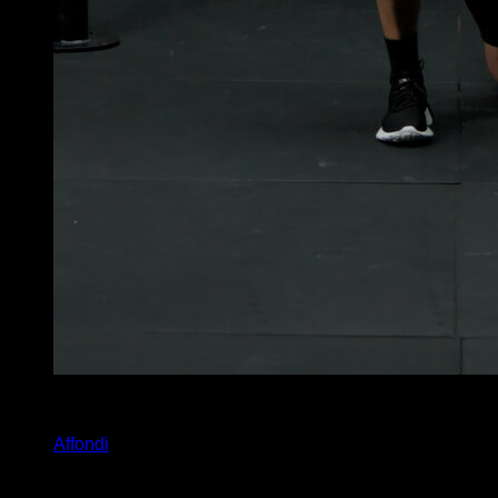
x
30
Affondi
Potrebbe piacerti anche