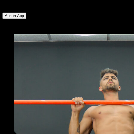
Posteriori della Coscia ∙ Lombari ∙ Deltoide Anteriore
Apri in App
x
4
GIRI