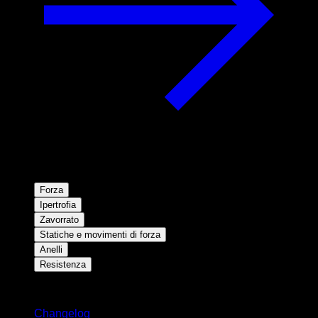
Forza
Ipertrofia
Zavorrato
Statiche e movimenti di forza
Anelli
Resistenza
Rimani aggiornato
Changelog