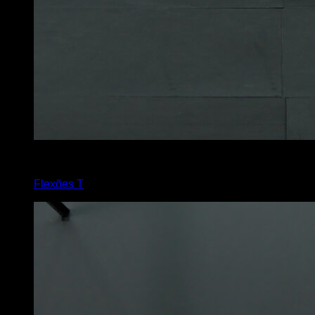
4
x
5
Flexões T