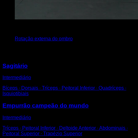
4
x
10
Rotação externa do ombro
Você também pode gostar
Sagitário
Intermediário
Bíceps ∙ Dorsais ∙ Tríceps ∙ Peitoral Inferior ∙ Quadríceps ∙
Isquiotibiais
Empurrão campeão do mundo
Intermediário
Tríceps ∙ Peitoral Inferior ∙ Deltoide Anterior ∙ Abdominais ∙
Peitoral Superior ∙ Trapézio Superior