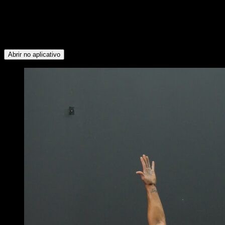
grupos musculares: Tríceps ∙ Abdominais ∙ Rotadores
Externos ∙ Peitoral Inferior ∙ Peitoral Superior ∙ Trapézio
Inferior ∙ Deltoide Posterior ∙ Deltoide Lateral ∙ Bíceps ∙
Dorsais ∙ Quadríceps ∙ Isquiotibiais ∙ Glúteos ∙ Deltoide
Anterior ∙ Lombares
Abrir no aplicativo