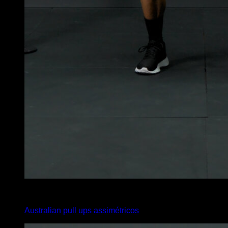
4
x
5
Australian pull ups assimétricos