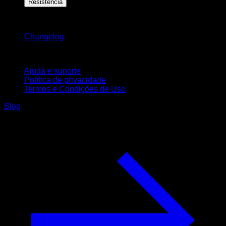
Resistência
Mantenha-se atualizado
Changelog
Suporte
Ajuda e suporte
Política de privacidade
Termos e Condições de Uso
Blog