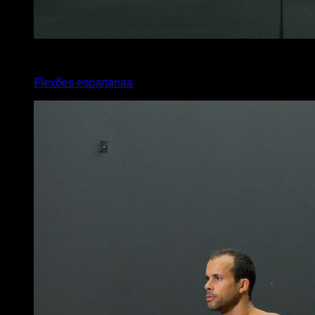
4
x
5
Flexões espartanas