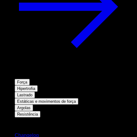
Força
Hipertrofia
Lastrado
Estáticas e movimentos de força
Argolas
Resistência
Mantenha-se atualizado
Changelog