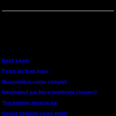
Tractions supines à amplitude complète
Phase
7
⏤
2
semaines
Tractions pronation à amplitude complète
Autres programmes
Back Lever
Force du front lever
Musculation corps complet
Handstand par force (méthode clusters)
Ton premier muscle up
Circuit complet corps entier