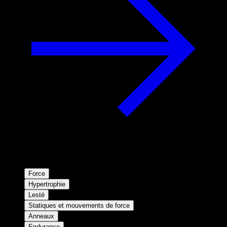
Force
Hypertrophie
Lesté
Statiques et mouvements de force
Anneaux
Endurance