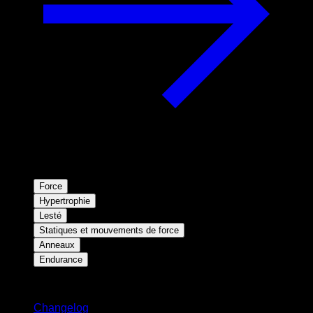
Force
Hypertrophie
Lesté
Statiques et mouvements de force
Anneaux
Endurance
Restez informé
Changelog