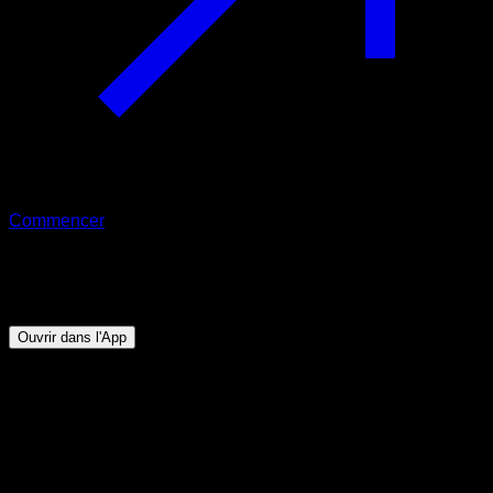
Commencer
Programme
Ta première traction
Ouvrir dans l'App
Objectif
⏤
Être capable de faire au moins 5 tractions en
pronation et en supination avec aisance