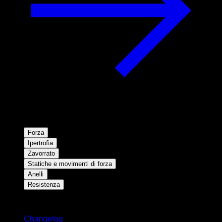
Forza
Ipertrofia
Zavorrato
Statiche e movimenti di forza
Anelli
Resistenza
Rimani aggiornato
Changelog