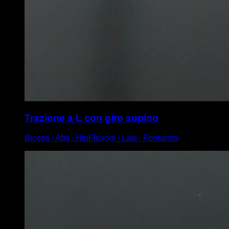
Trazione a L con giro supino
Biceps ∙ Abs ∙ HipFlexors ∙ Lats ∙ Forearms