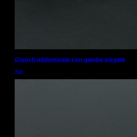
Crunch addominale con gambe piegate
Abs