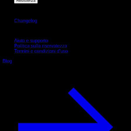
Resistenza
Rimani aggiornato
Changelog
Supporto
Aiuto e supporto
Politica sulla riservatezza
Termini e condizioni d'uso
Blog