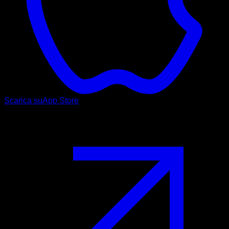
Scarica su
App Store