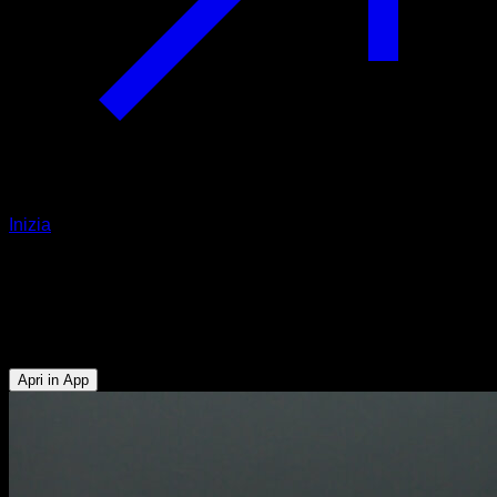
Inizia
Archer push up
Tricipiti - Pettorale Superiore - Pettorale Inferiore -
Addominali
Apri in App