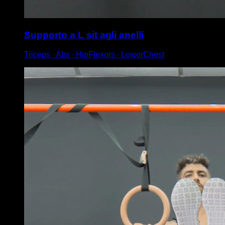
Supporto a L sit agli anelli
Triceps ∙ Abs ∙ HipFlexors ∙ LowerChest