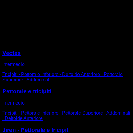
Assumiti in posizione di flessioni con una presa più
ampia del normale, circa il doppio della larghezza delle
spalle.
In ogni ripetizione, estendi un braccio allo stesso tempo
in cui fletti l'altro, portando il corpo verso un lato.
Sessioni
Vectes
Intermedio
Tricipiti ∙ Pettorale Inferiore ∙ Deltoide Anteriore ∙ Pettorale
Superiore ∙ Addominali
Pettorale e tricipiti
Intermedio
Tricipiti ∙ Pettorale Inferiore ∙ Pettorale Superiore ∙ Addominali
∙ Deltoide Anteriore
Jiren - Pettorale e tricipiti