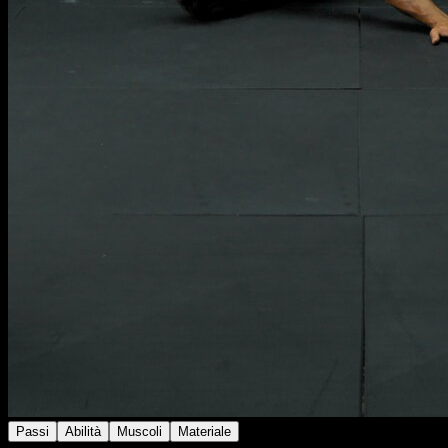
Passi
Abilità
Muscoli
Materiale