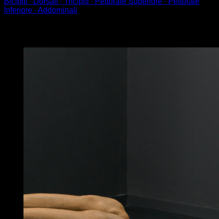
Bicipiti ∙ Dorsali ∙ Tricipiti ∙ Pettorale Superiore ∙ Pettorale
Inferiore ∙ Addominali
Potrebbe piacerti anche