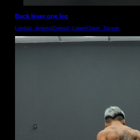
Back lever one leg
Lumbar ∙ AnteriorDeltoid ∙ LowerChest ∙ Triceps