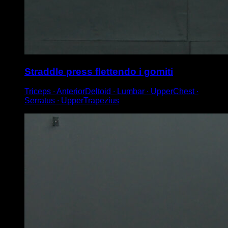
Straddle press flettendo i gomiti
Triceps ∙ AnteriorDeltoid ∙ Lumbar ∙ UpperChest ∙
Serratus ∙ UpperTrapezius