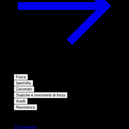
Forza
Ipertrofia
Zavorrato
Statiche e movimenti di forza
Anelli
Resistenza
Rimani aggiornato
Changelog