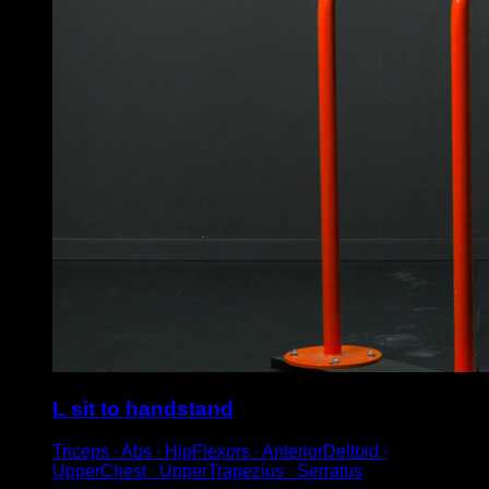
L sit to handstand
Triceps ∙ Abs ∙ HipFlexors ∙ AnteriorDeltoid ∙
UpperChest ∙ UpperTrapezius ∙ Serratus