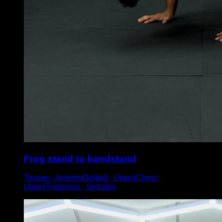
Frog stand to handstand
Triceps ∙ AnteriorDeltoid ∙ UpperChest ∙
UpperTrapezius ∙ Serratus