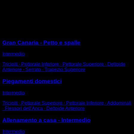
Mettiti a terra con le mani unite a formare la figura di un
diamante.
Esegui delle flessioni dei bracci in questa posizione.
Questa variante aumenta il carico di lavoro sui tricipiti.
Sessioni
Gran Canaria - Petto e spalle
Intermedio
Tricipiti ∙ Pettorale Inferiore ∙ Pettorale Superiore ∙ Deltoide
Anteriore ∙ Serrato ∙ Trapezio Superiore
Piegamenti domestici
Intermedio
Tricipiti ∙ Pettorale Superiore ∙ Pettorale Inferiore ∙ Addominali
∙ Flessori dell'Anca ∙ Deltoide Anteriore
Allenamento a casa - Intermedio
Intermedio