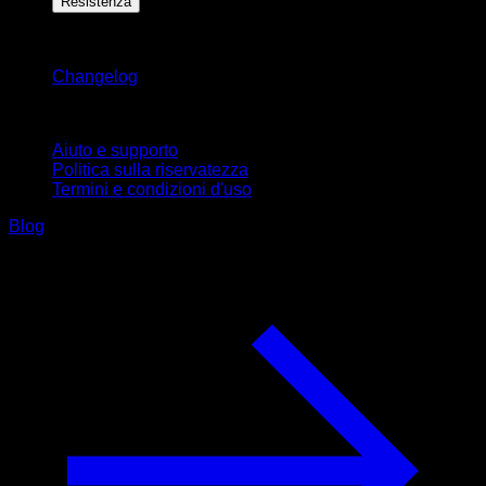
Resistenza
Rimani aggiornato
Changelog
Supporto
Aiuto e supporto
Politica sulla riservatezza
Termini e condizioni d'uso
Blog