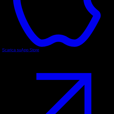
Scarica su
App Store