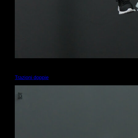
5
x
6
Trazioni doppie