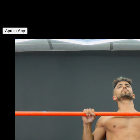
gruppi muscolari: Bicipiti ∙ Dorsali ∙ Trapezio Inferiore ∙
Deltoide Posteriore ∙ Tricipiti ∙ Deltoide Anteriore ∙ Serrato ∙
Pettorale Superiore ∙ Trapezio Superiore ∙ Addominali ∙
Pettorale Inferiore
Apri in App