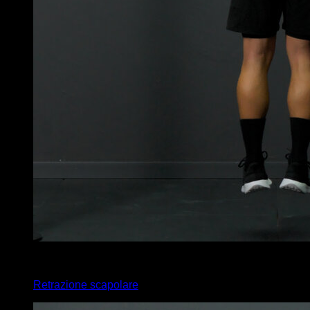
3
x
12
Retrazione scapolare