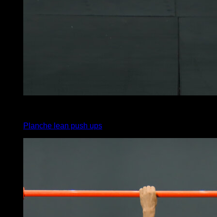
5
x
6
Planche lean push ups