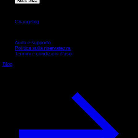
Resistenza
Rimani aggiornato
Changelog
Supporto
Aiuto e supporto
Politica sulla riservatezza
Termini e condizioni d'uso
Blog