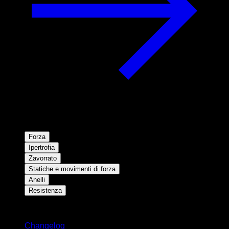
Forza
Ipertrofia
Zavorrato
Statiche e movimenti di forza
Anelli
Resistenza
Rimani aggiornato
Changelog