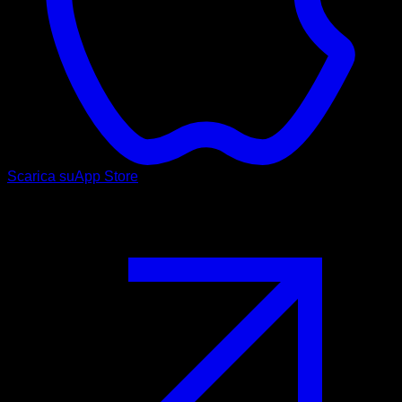
Scarica su
App Store