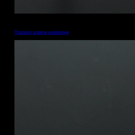
5
x
6
Trazioni supine esplosive