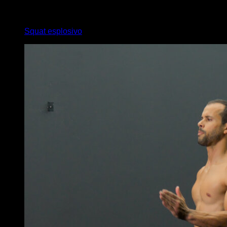
4
x
15
Squat esplosivo