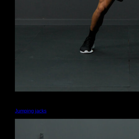
4
x
30
Jumping jacks