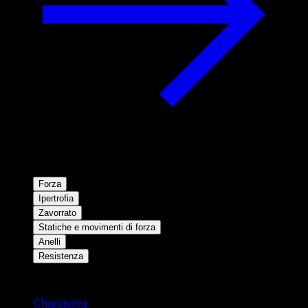
Forza
Ipertrofia
Zavorrato
Statiche e movimenti di forza
Anelli
Resistenza
Rimani aggiornato
Changelog