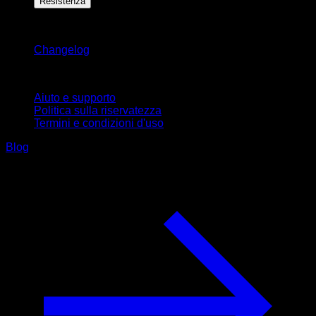
Resistenza
Rimani aggiornato
Changelog
Supporto
Aiuto e supporto
Politica sulla riservatezza
Termini e condizioni d'uso
Blog