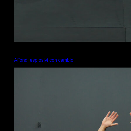
4
x
12
Affondi esplosivi con cambio