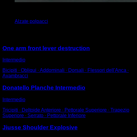
4
x
20
Alzate polpacci
Potrebbe piacerti anche
One arm front lever destruction
Intermedio
Bicipiti ∙ Obliqui ∙ Addominali ∙ Dorsali ∙ Flessori dell'Anca ∙
Avambracci
Donatello Planche Intermedio
Intermedio
Tricipiti ∙ Deltoide Anteriore ∙ Pettorale Superiore ∙ Trapezio
Superiore ∙ Serrato ∙ Pettorale Inferiore
Jiusse Shoulder Explosive