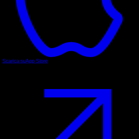
Scarica su
App Store