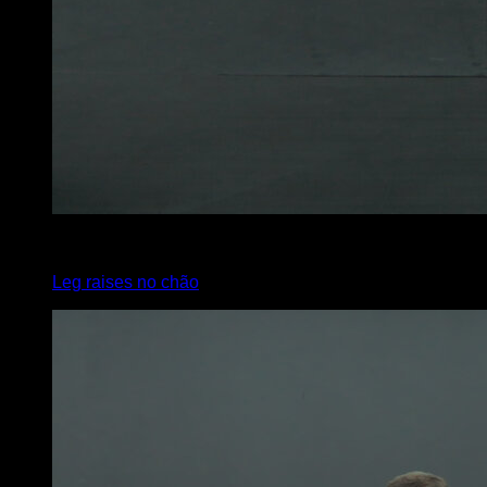
2
x
7
Leg raises no chão