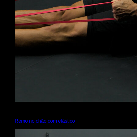
2
x
5
Remo no chão com elástico