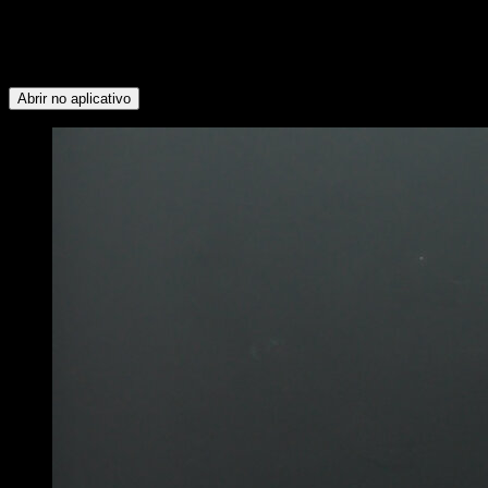
grupos musculares: Tríceps ∙ Peitoral Inferior ∙ Bíceps ∙
Dorsais ∙ Trapézio Inferior ∙ Deltoide Posterior ∙ Abdominais ∙
Peitoral Superior ∙ Flexores do Quadril ∙ Panturrilhas ∙
Glúteos ∙ Isquiotibiais ∙ Lombares
Abrir no aplicativo