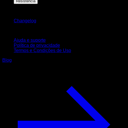
Resistência
Mantenha-se atualizado
Changelog
Suporte
Ajuda e suporte
Política de privacidade
Termos e Condições de Uso
Blog