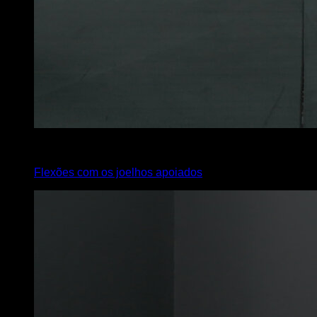
2
x
5
Flexões com os joelhos apoiados