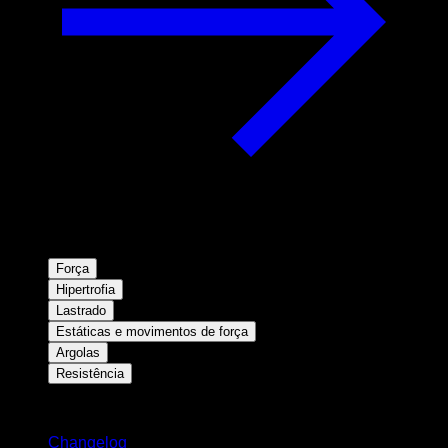
Força
Hipertrofia
Lastrado
Estáticas e movimentos de força
Argolas
Resistência
Mantenha-se atualizado
Changelog