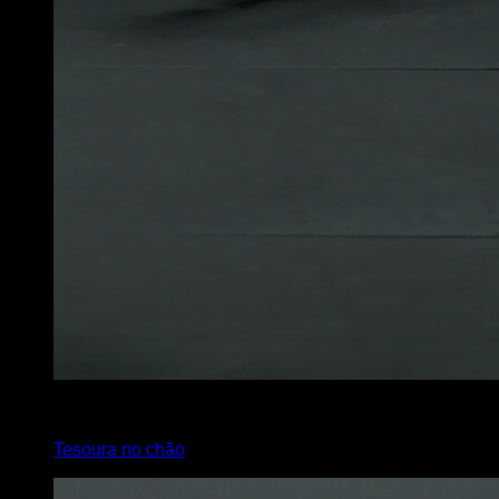
2
x
10
Tesoura no chão