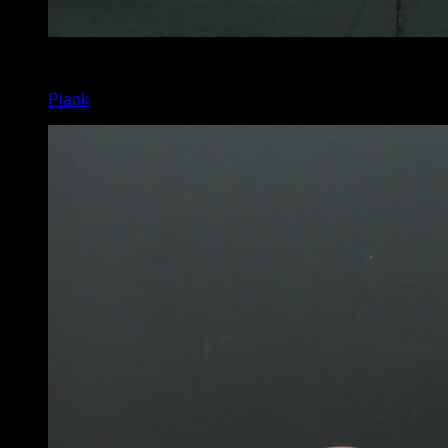
2
x
10
Plank