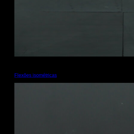
2
x
10
Flexões isométricas