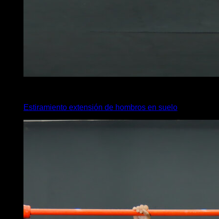
4
x
30
Estiramiento extensión de hombros en suelo