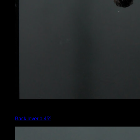
4
x
10
Back lever a 45º