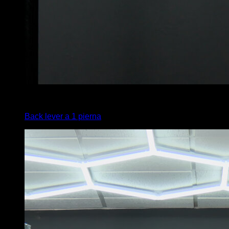
4
x
5
Back lever a 1 pierna