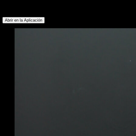
Lumbares ∙ Pectoral Inferior ∙ Tríceps ∙ Serrato ∙ Trapecio
Superior
Abrir en la Aplicación