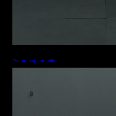
4
x
16
Pike push ups en anillas