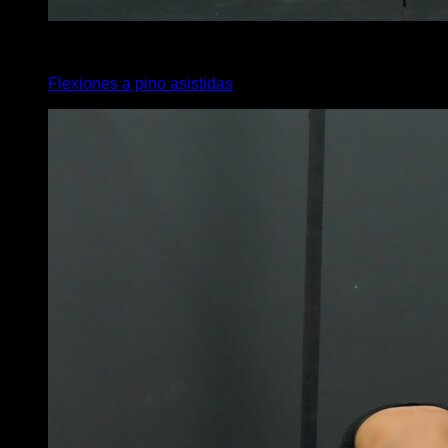
4
x
10
Flexiones a pino asistidas