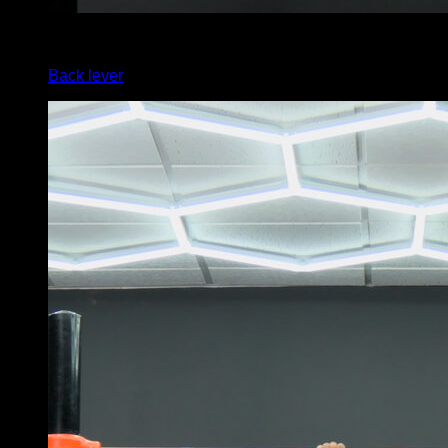
4
x
3
Back lever