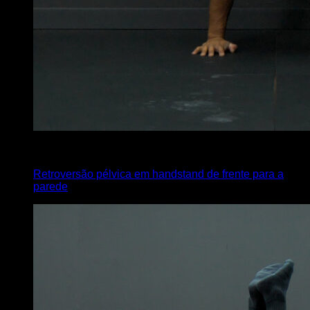
4
x
20
Retroversão pélvica em handstand de frente para a
parede