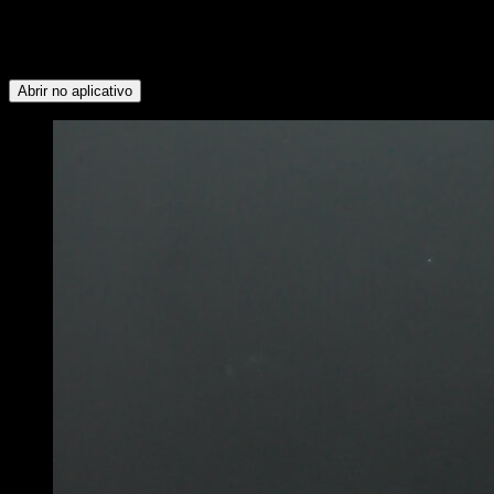
seguintes grupos musculares: Abdominais ∙ Isquiotibiais ∙
Glúteos ∙ Panturrilhas ∙ Deltoide Anterior ∙ Trapézio Superior ∙
Serrátil ∙ Tríceps ∙ Peitoral Superior
Abrir no aplicativo