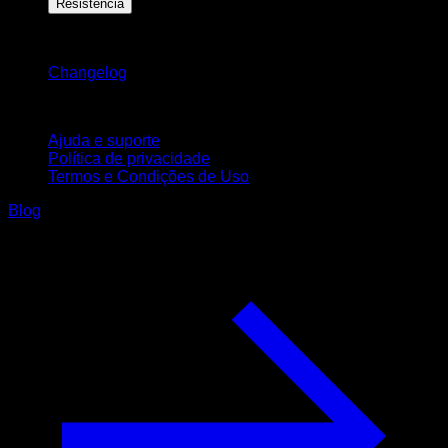
Resistência
Mantenha-se atualizado
Changelog
Suporte
Ajuda e suporte
Política de privacidade
Termos e Condições de Uso
Blog