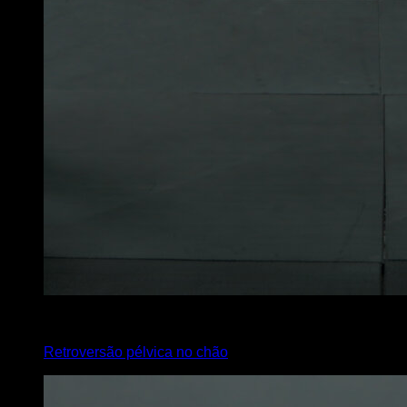
4
x
10
Retroversão pélvica no chão