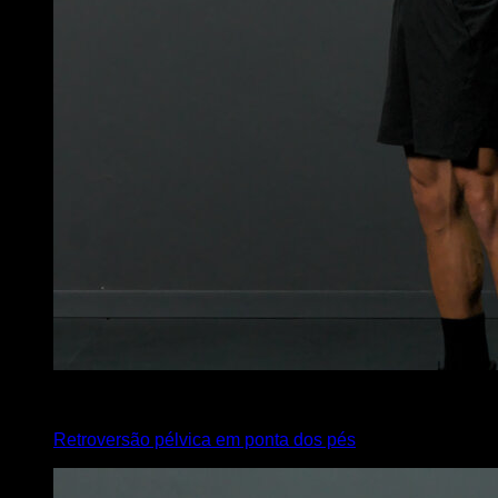
4
x
10
Retroversão pélvica em ponta dos pés