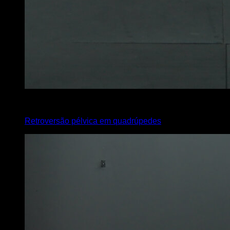
4
x
10
Retroversão pélvica em quadrúpedes