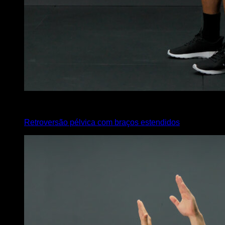
4
x
10
Retroversão pélvica com braços estendidos