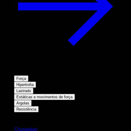
Força
Hipertrofia
Lastrado
Estáticas e movimentos de força
Argolas
Resistência
Mantenha-se atualizado
Changelog