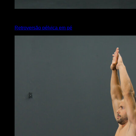
4
x
10
Retroversão pélvica em pé