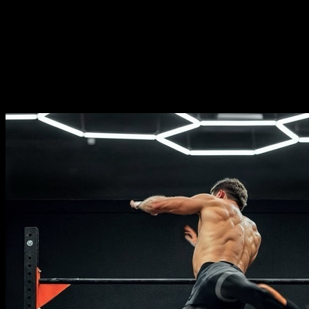
Duração
⏤
10
semanas
Frequência
⏤
de
2-5
dias por semana