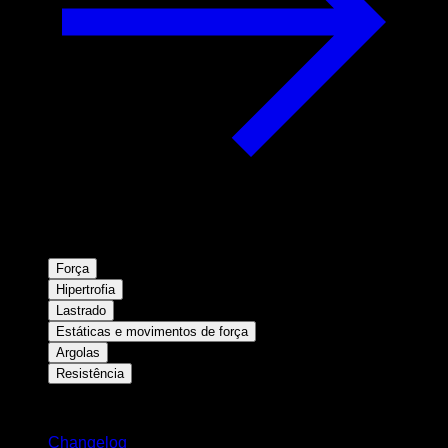
Força
Hipertrofia
Lastrado
Estáticas e movimentos de força
Argolas
Resistência
Mantenha-se atualizado
Changelog