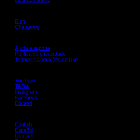
Guia do usuário
Mantenha-se atualizado
Blog
Changelog
Suporte
Ajuda e suporte
Política de privacidade
Termos e Condições de Uso
Siga-nos!
YouTube
TikTok
Instagram
Facebook
Discord
Idiomas
English
Español
Deutsch