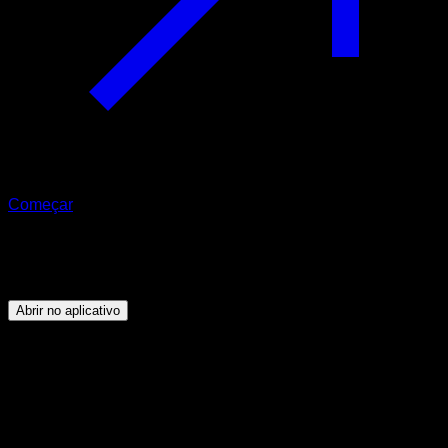
Começar
Programa
Swing 360
Abrir no aplicativo
Objetivo
⏤
Ser capaz de completar o swing 360 com boa
técnica.