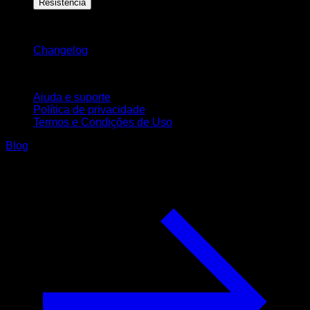
Resistência
Mantenha-se atualizado
Changelog
Suporte
Ajuda e suporte
Política de privacidade
Termos e Condições de Uso
Blog