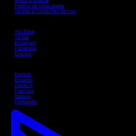
Ajuda e suporte
Política de privacidade
Termos e Condições de Uso
Siga-nos!
YouTube
TikTok
Instagram
Facebook
Discord
Idiomas
English
Español
Deutsch
Français
Italiano
Português