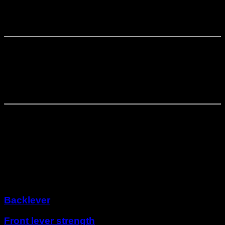
Progressões avançadas
Fase
4
⏤
3
semanas
Primeiras tentativas de V-sit
Fase
5
⏤
4
semanas
Aperfeiçoamento de V-sit
Outros programas
Backlever
Front lever strength