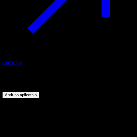
Começar
Programa
V-sit
Abrir no aplicativo
Objetivo
⏤
Ser capaz de fazer pelo menos 5" de V-sit estrito.
Duração