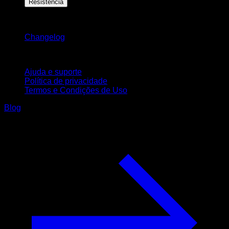
Resistência
Mantenha-se atualizado
Changelog
Suporte
Ajuda e suporte
Política de privacidade
Termos e Condições de Uso
Blog