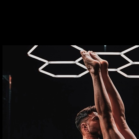
⏤
14
semanas
Frequência
⏤
de
2-5
dias por semana