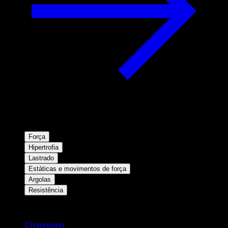
Força
Hipertrofia
Lastrado
Estáticas e movimentos de força
Argolas
Resistência
Mantenha-se atualizado
Changelog