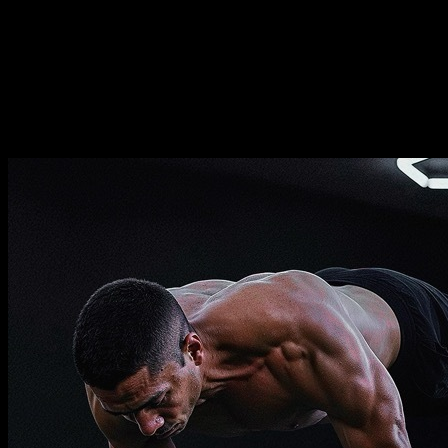
Duración
⏤
16
semanas
Frecuencia
⏤
de
2-5
días por semana