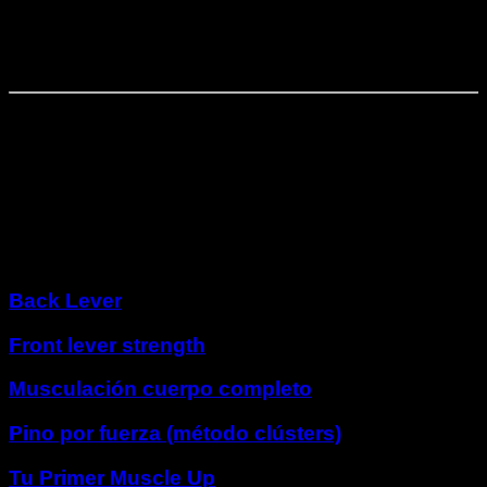
Primeros intentos de full planche
Fase
4
⏤
4
semanas
Consolidación de full planche
Otros programas
Back Lever
Front lever strength
Musculación cuerpo completo
Pino por fuerza (método clústers)
Tu Primer Muscle Up