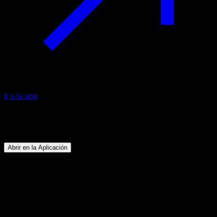
Ir a la app
Programa
Full planche
Abrir en la Aplicación
Objetivo
⏤
Conseguir hacer al menos 5" de full planche con
buena forma.