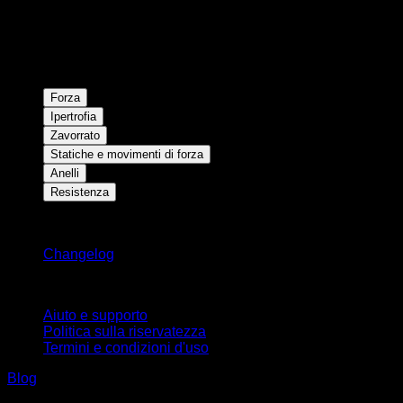
Forza
Ipertrofia
Zavorrato
Statiche e movimenti di forza
Anelli
Resistenza
Rimani aggiornato
Changelog
Supporto
Aiuto e supporto
Politica sulla riservatezza
Termini e condizioni d'uso
Blog