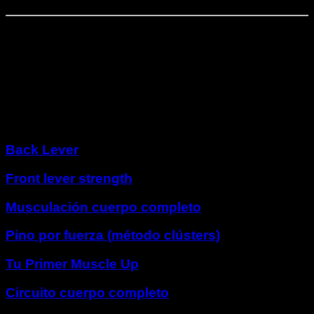
Fase
7
⏤
5
semanas
Dominio del pino
Otros programas
Back Lever
Front lever strength
Musculación cuerpo completo
Pino por fuerza (método clústers)
Tu Primer Muscle Up
Circuito cuerpo completo