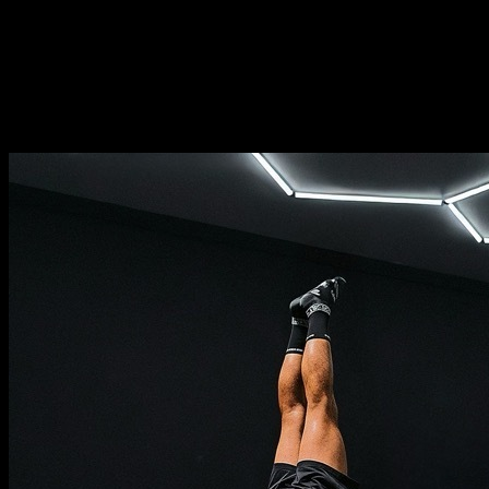
⏤
16
semanas
Frecuencia
⏤
de
2-5
días por semana