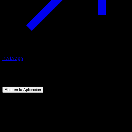
Ir a la app
Programa
Pino
Abrir en la Aplicación
Objetivo
⏤
Conseguir hacer el pino con facilidad.
Duración