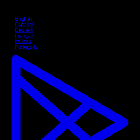
Idiomas
English
Español
Deutsch
Français
Italiano
Português