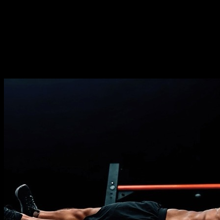
Durée
⏤
17
semaines
Fréquence
⏤
de
2-5
jours par semaine