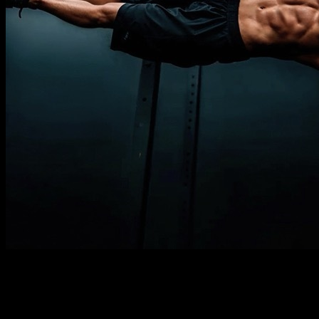
Description
À savoir
Prérequis