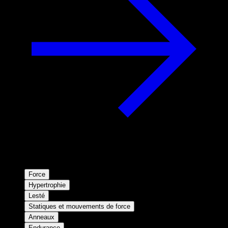
Force
Hypertrophie
Lesté
Statiques et mouvements de force
Anneaux
Endurance