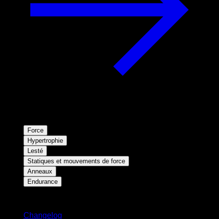
Force
Hypertrophie
Lesté
Statiques et mouvements de force
Anneaux
Endurance
Restez informé
Changelog