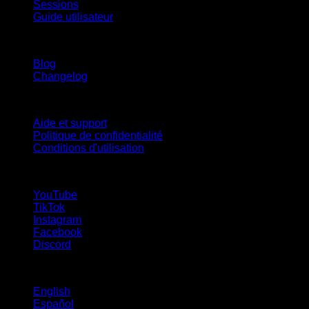
Sessions
Guide utilisateur
Restez informé
Blog
Changelog
Support
Aide et support
Politique de confidentialité
Conditions d'utilisation
suivez-nous !
YouTube
TikTok
Instagram
Facebook
Discord
Langues
English
Español