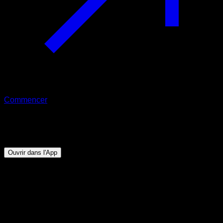
Commencer
Programme
Drapeau humain
Ouvrir dans l'App
Objectif
⏤
Être capable de tenir au moins 5 secondes en
drapeau avec une bonne technique