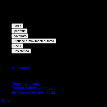
Forza
Ipertrofia
Zavorrato
Statiche e movimenti di forza
Anelli
Resistenza
Rimani aggiornato
Changelog
Supporto
Aiuto e supporto
Politica sulla riservatezza
Termini e condizioni d'uso
Blog