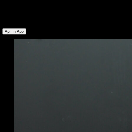
Pettorale Superiore ∙ Trapezio Superiore ∙ Addominali ∙
Flessori dell'Anca ∙ Lombari ∙ Pettorale Inferiore ∙ Rotatori
Esterni ∙ Trapezio Inferiore ∙ Deltoide Posteriore ∙ Deltoide
Laterale
Apri in App