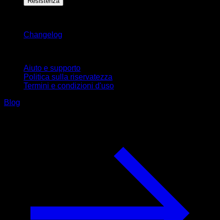
Resistenza
Rimani aggiornato
Changelog
Supporto
Aiuto e supporto
Politica sulla riservatezza
Termini e condizioni d'uso
Blog