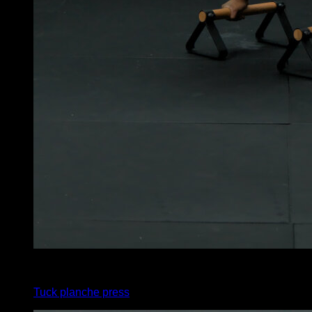
x
5
Tuck planche press