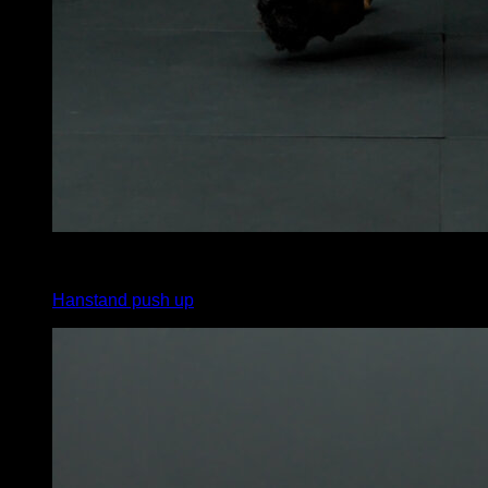
x
7
Hanstand push up