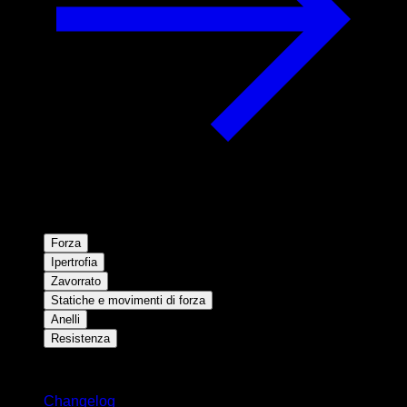
Forza
Ipertrofia
Zavorrato
Statiche e movimenti di forza
Anelli
Resistenza
Rimani aggiornato
Changelog