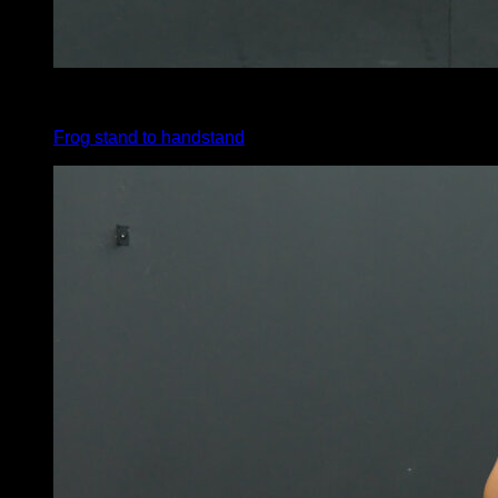
x
6
Frog stand to handstand