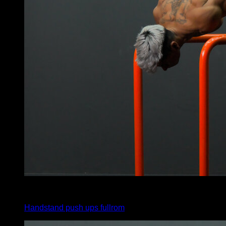
x
2
Handstand push ups fullrom