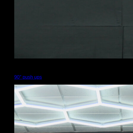
x
1
90° push ups