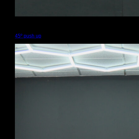
x
3
45º push up