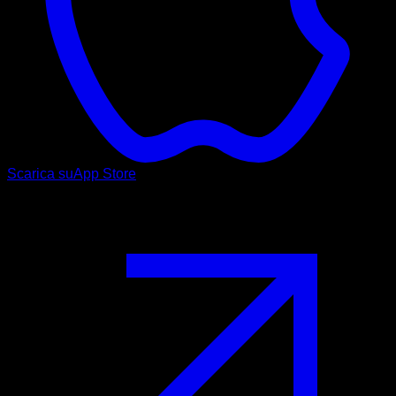
Scarica su
App Store