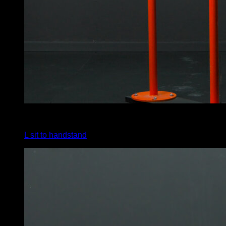
x
4
L sit to handstand