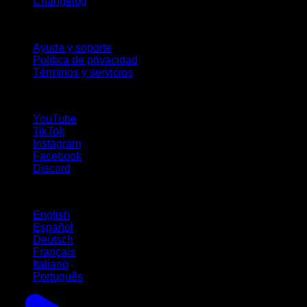
Changelog
Soporte
Ayuda y soporte
Política de privacidad
Términos y servicios
¡Síguenos!
YouTube
TikTok
Instagram
Facebook
Discord
Idiomas
English
Español
Deutsch
Français
Italiano
Português