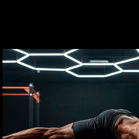
Duración
⏤
18
semanas
Frecuencia
⏤
de
2-5
días por semana