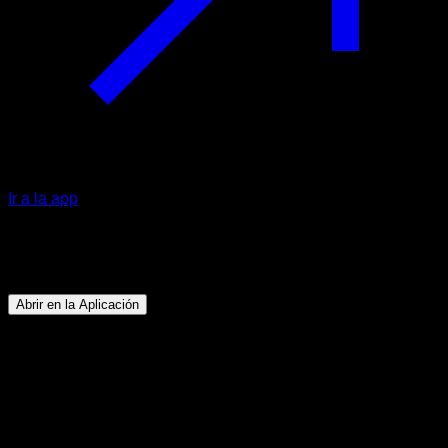
Ir a la app
Programa
Straddle Planche
Abrir en la Aplicación
Objetivo
⏤
Conseguir hacer al menos 5 segundos de Straddle
Planche