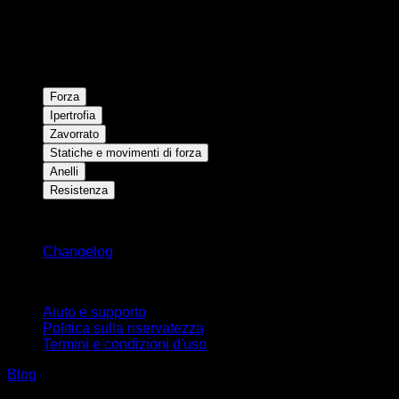
Forza
Ipertrofia
Zavorrato
Statiche e movimenti di forza
Anelli
Resistenza
Rimani aggiornato
Changelog
Supporto
Aiuto e supporto
Politica sulla riservatezza
Termini e condizioni d'uso
Blog