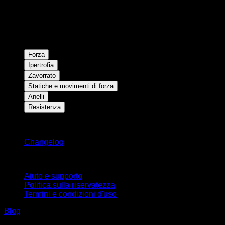
Forza
Ipertrofia
Zavorrato
Statiche e movimenti di forza
Anelli
Resistenza
Rimani aggiornato
Changelog
Supporto
Aiuto e supporto
Politica sulla riservatezza
Termini e condizioni d'uso
Blog