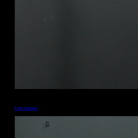
x
8
Leg raises