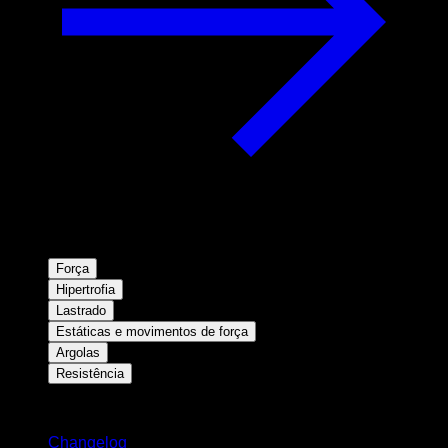
Força
Hipertrofia
Lastrado
Estáticas e movimentos de força
Argolas
Resistência
Mantenha-se atualizado
Changelog