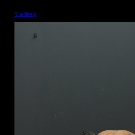
x
6
Muscle up