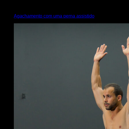
x
9
Agachamento com uma perna assistido