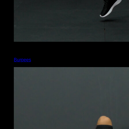
x
10
Burpees