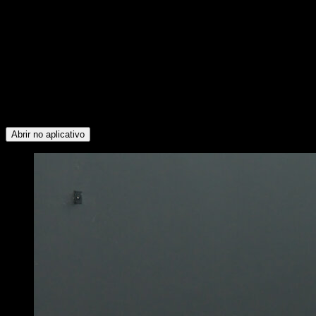
53
min
Sessões para atletas de nível Intermediário. Treine os
seguintes grupos musculares: Tríceps ∙ Deltoide Anterior ∙
Peitoral Superior ∙ Trapézio Superior ∙ Serrátil ∙ Bíceps ∙
Dorsais ∙ Peitoral Inferior ∙ Abdominais ∙ Flexores do Quadril ∙
Quadríceps ∙ Glúteos ∙ Isquiotibiais ∙ Panturrilhas ∙ Lombares
∙ Trapézio Inferior ∙ Deltoide Posterior ∙ Oblíquos ∙ Rotadores
Externos ∙ Deltoide Lateral
Abrir no aplicativo