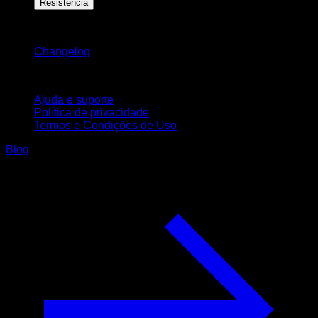
Resistência
Mantenha-se atualizado
Changelog
Suporte
Ajuda e suporte
Política de privacidade
Termos e Condições de Uso
Blog