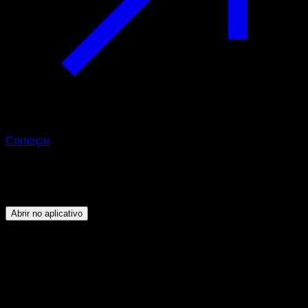
Começar
Programa
Pernas maiores
Abrir no aplicativo
Objetivo
⏤
Alcançar um desenvolvimento notável da massa
muscular nas pernas e nádegas.