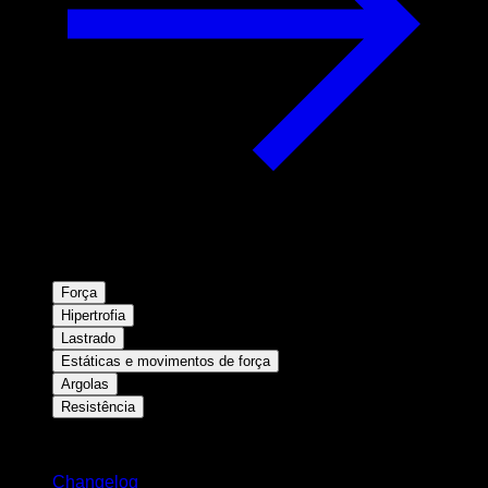
Força
Hipertrofia
Lastrado
Estáticas e movimentos de força
Argolas
Resistência
Mantenha-se atualizado
Changelog