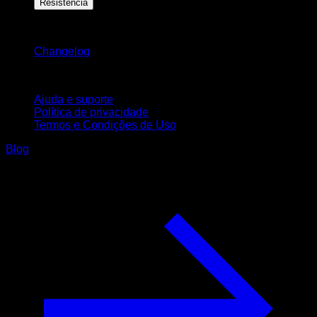
Resistência
Mantenha-se atualizado
Changelog
Suporte
Ajuda e suporte
Política de privacidade
Termos e Condições de Uso
Blog