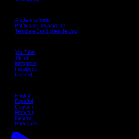
Suporte
Ajuda e suporte
Política de privacidade
Termos e Condições de Uso
Siga-nos!
YouTube
TikTok
Instagram
Facebook
Discord
Idiomas
English
Español
Deutsch
Français
Italiano
Português