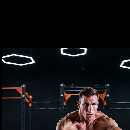
Duração
⏤
27
semanas
Frequência
⏤
de
2-5
dias por semana