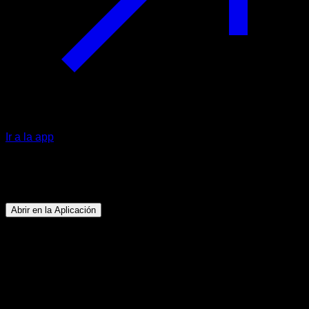
Ir a la app
Programa
Flexibilidad total
Abrir en la Aplicación
Objetivo
⏤
Aumentar considerablemente tu flexibilidad y
movilidad en todo el cuerpo.