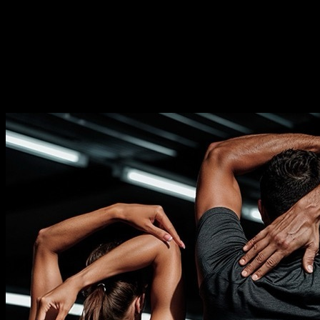
Duración
⏤
9
semanas
Frecuencia
⏤
de
2-5
días por semana