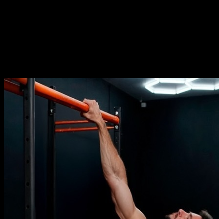
Durée
⏤
18
semaines
Fréquence
⏤
de
2-5
jours par semaine