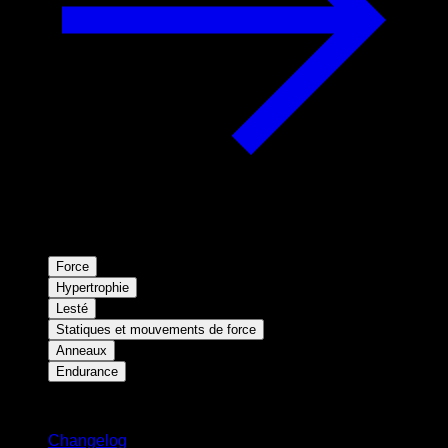
Force
Hypertrophie
Lesté
Statiques et mouvements de force
Anneaux
Endurance
Restez informé
Changelog