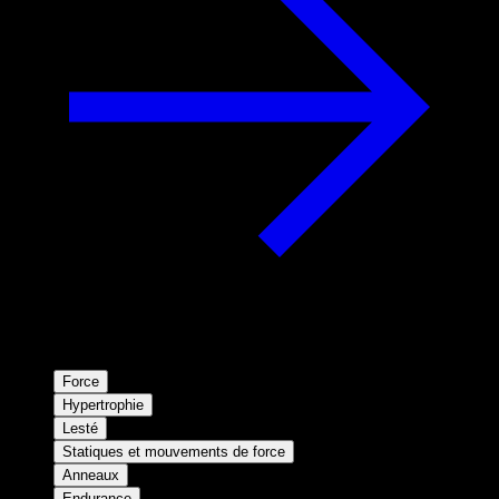
Force
Hypertrophie
Lesté
Statiques et mouvements de force
Anneaux
Endurance