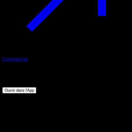
Commencer
Programme
Front lever à un bras
Ouvrir dans l'App
Objectif
⏤
Être capable de tenir au moins 5 secondes de front
lever à une main