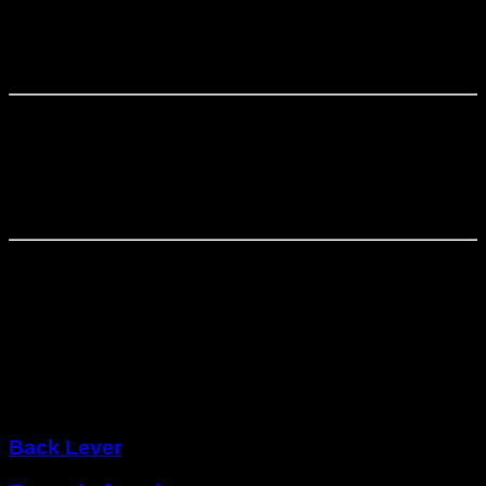
Augmentation de la difficulté dans les progressions
Phase
4
⏤
4
semaines
Préalable au front lever à une main
Phase
5
⏤
4
semaines
Front lever à un bras
Autres programmes
Back Lever