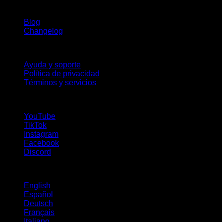
Novedades
Blog
Changelog
Soporte
Ayuda y soporte
Política de privacidad
Términos y servicios
¡Síguenos!
YouTube
TikTok
Instagram
Facebook
Discord
Idiomas
English
Español
Deutsch
Français
Italiano