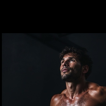
⏤
14
semanas
Frecuencia
⏤
de
2-5
días por semana