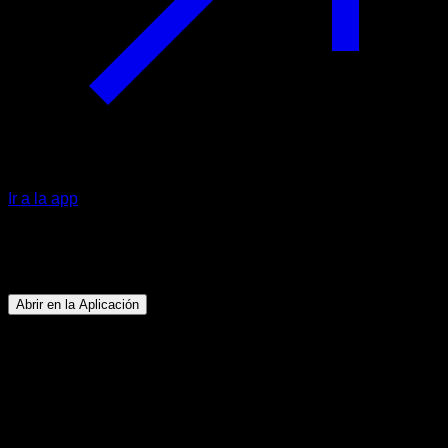
Ir a la app
Programa
Tu Primer Muscle Up
Abrir en la Aplicación
Objetivo
⏤
Que puedas hacer al menos 2 muscle ups
Duración